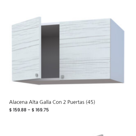
ADD
TO
WIS
Alacena Alta Galla Con 2 Puertas (45)
$
159.88
–
$
169.75
ADD
TO