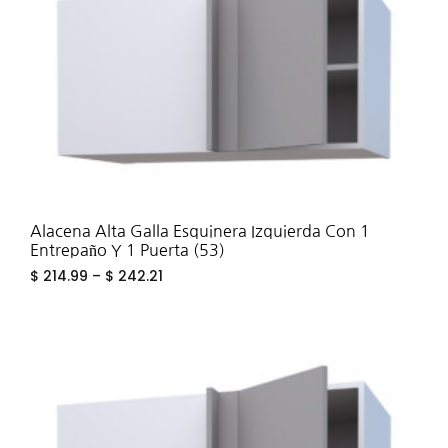
Alacena Alta Galla Esquinera Izquierda Con 1
Entrepaño Y 1 Puerta (53)
$
214.99
–
$
242.21
ADD
TO
WIS