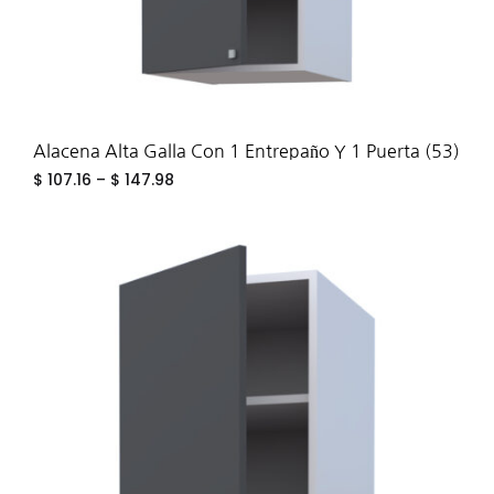
Alacena Alta Galla Con 1 Entrepaño Y 1 Puerta (53)
$
107.16
–
$
147.98
ADD
TO
WIS