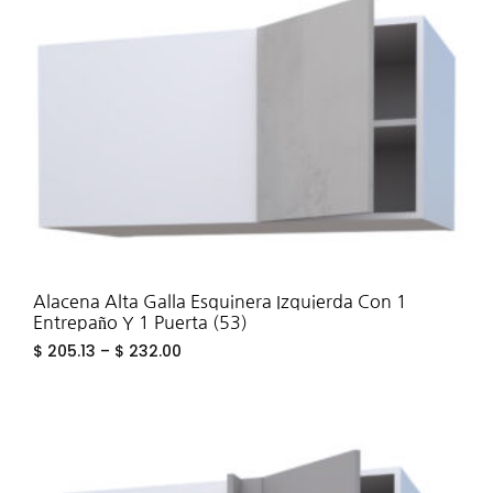
WIS
Alacena Alta Galla Esquinera Izquierda Con 1
Entrepaño Y 1 Puerta (53)
$
205.13
–
$
232.00
ADD
TO
WIS