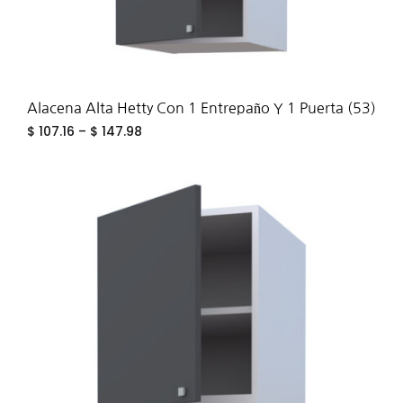
Alacena Alta Hetty Con 1 Entrepaño Y 1 Puerta (53)
$
107.16
–
$
147.98
ADD
TO
WIS