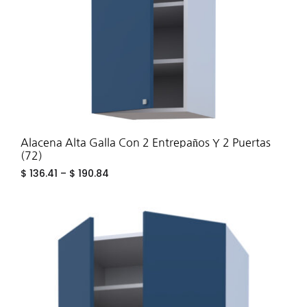
Alacena Alta Galla Con 2 Entrepaños Y 2 Puertas
(72)
$
136.41
–
$
190.84
ADD
TO
WIS