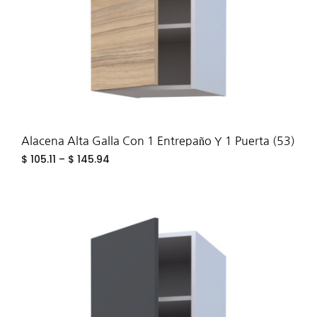
Alacena Alta Galla Con 1 Entrepaño Y 1 Puerta (53)
$
105.11
–
$
145.94
ADD
TO
WIS