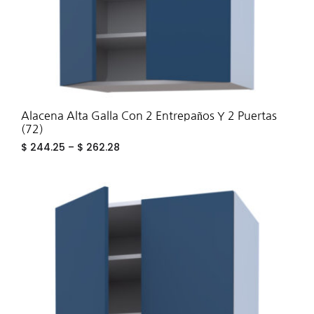
Alacena Alta Galla Con 2 Entrepaños Y 2 Puertas
(72)
$
244.25
–
$
262.28
ADD
TO
WIS