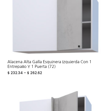
Alacena Alta Galla Esquinera Izquierda Con 1
Entrepaño Y 1 Puerta (72)
$
232.34
–
$
262.62
ADD
TO
WIS