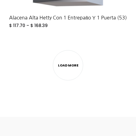
Alacena Alta Hetty Con 1 Entrepaño Y 1 Puerta (53)
$
117.70
–
$
168.39
ADD
TO
WIS
LOAD MORE