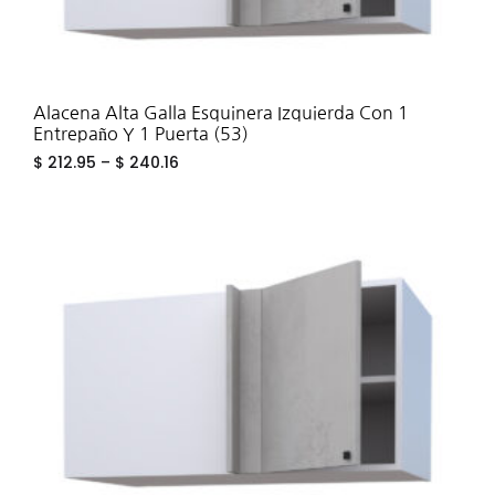
Alacena Alta Galla Esquinera Izquierda Con 1
Entrepaño Y 1 Puerta (53)
$
212.95
–
$
240.16
ADD
TO
WIS