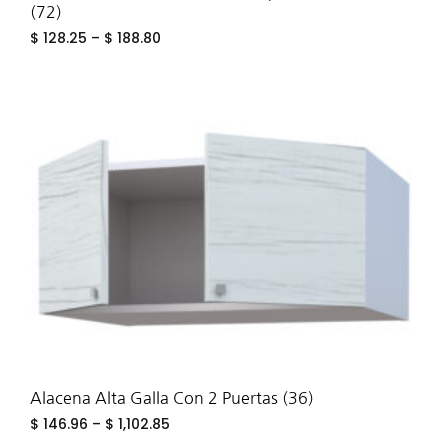
(72)
$
128.25
–
$
188.80
ADD
TO
WIS
Alacena Alta Galla Con 2 Puertas (36)
$
146.96
–
$
1,102.85