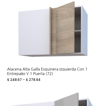
TO
WIS
Alacena Alta Galla Esquinera Izquierda Con 1
Entrepaño Y 1 Puerta (72)
$
248.67
–
$
278.94
ADD
TO
WIS