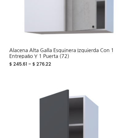
Alacena Alta Galla Esquinera Izquierda Con 1
Entrepaño Y 1 Puerta (72)
$
245.61
–
$
276.22
ADD
TO
WIS