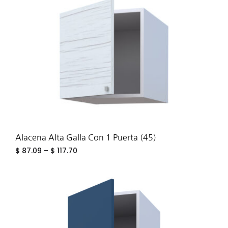
WIS
Alacena Alta Galla Con 1 Puerta (45)
$
87.09
–
$
117.70
ADD
TO
WIS