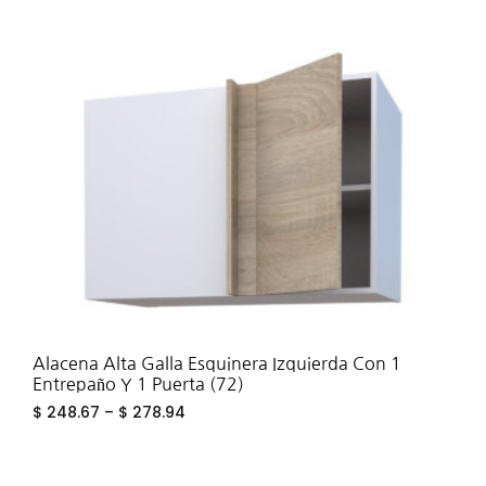
ADD
TO
WIS
Alacena Alta Galla Esquinera Izquierda Con 1
Entrepaño Y 1 Puerta (72)
$
248.67
–
$
278.94
ADD