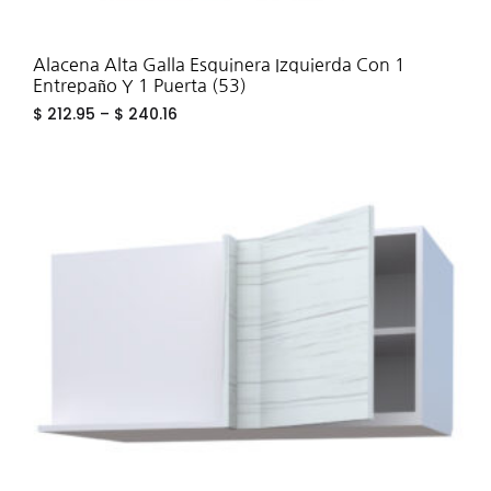
Alacena Alta Galla Esquinera Izquierda Con 1
Entrepaño Y 1 Puerta (53)
$
212.95
–
$
240.16
ADD
TO
WIS