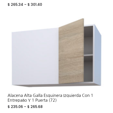
$
265.34
–
$
301.40
ADD
TO
WIS
Alacena Alta Galla Esquinera Izquierda Con 1
Entrepaño Y 1 Puerta (72)
$
235.06
–
$
265.68