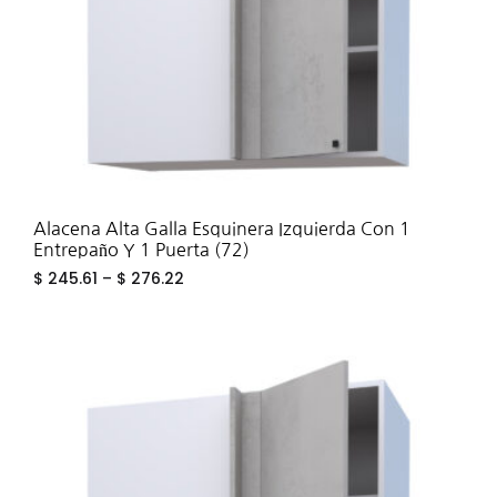
Alacena Alta Galla Esquinera Izquierda Con 1
Entrepaño Y 1 Puerta (72)
$
245.61
–
$
276.22
ADD
TO
WIS