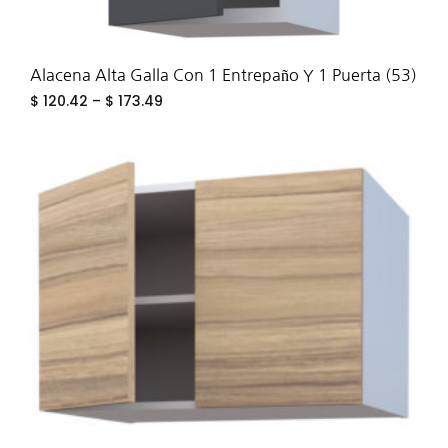
Alacena Alta Galla Con 1 Entrepaño Y 1 Puerta (53)
$
120.42
–
$
173.49
ADD
TO
WIS