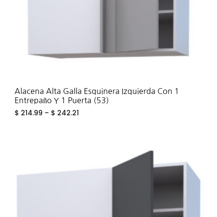
Alacena Alta Galla Esquinera Izquierda Con 1
Entrepaño Y 1 Puerta (53)
$
214.99
–
$
242.21
ADD
TO
WIS