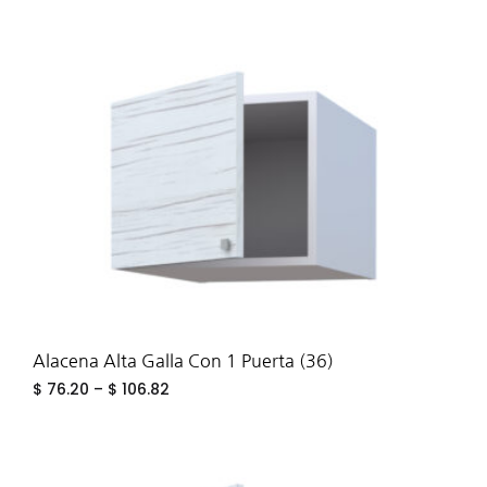
ADD
TO
WIS
Alacena Alta Galla Con 1 Puerta (36)
$
76.20
–
$
106.82
ADD
TO