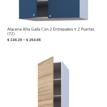
Alacena Alta Galla Con 2 Entrepaños Y 2 Puertas
(72)
$
246.29
–
$
264.66
ADD
TO
WIS