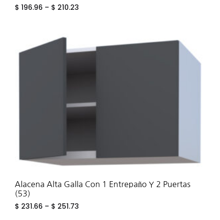
$
196.96
–
$
210.23
ADD
TO
WIS
Alacena Alta Galla Con 1 Entrepaño Y 2 Puertas
(53)
$
231.66
–
$
251.73