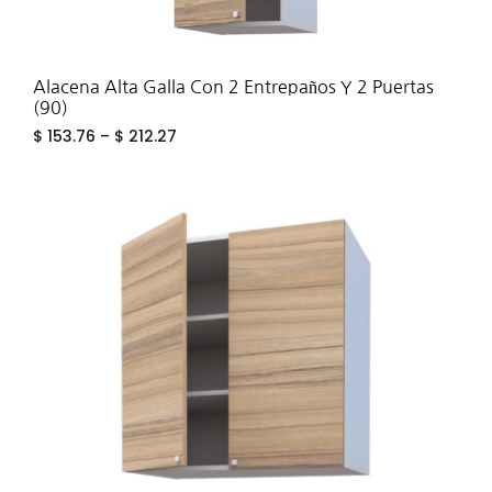
Alacena Alta Galla Con 2 Entrepaños Y 2 Puertas
(90)
$
153.76
–
$
212.27
ADD
TO
WIS