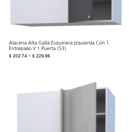
Alacena Alta Galla Esquinera Izquierda Con 1
Entrepaño Y 1 Puerta (53)
$
202.74
–
$
229.96
ADD
TO
WIS