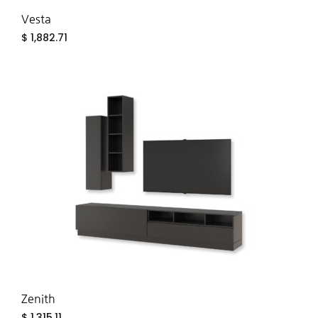
Vesta
$
1,882.71
ADD
TO
WIS
Zenith
$
1,315.11