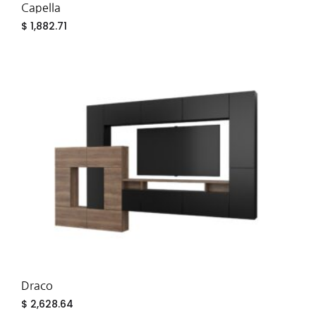
Capella
$
1,882.71
ADD
TO
WIS
Draco
$
2,628.64