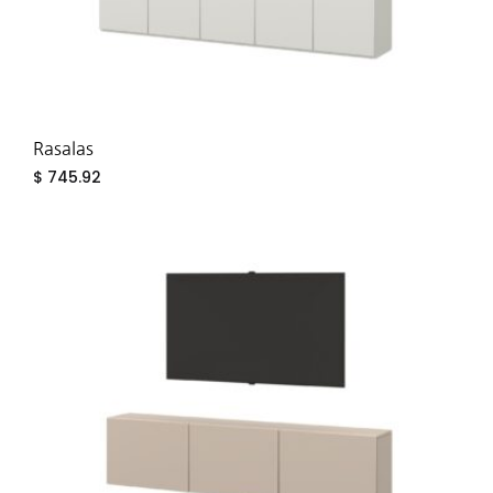
Rasalas
$
745.92
ADD
TO
WIS