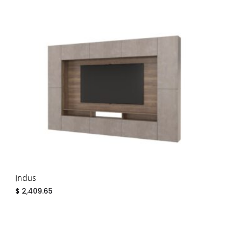
ADD
TO
WIS
Indus
$
2,409.65
ADD