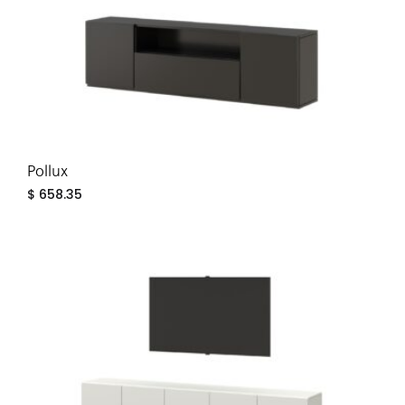
Pollux
$
658.35
ADD
TO
WIS