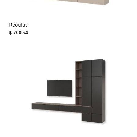
Regulus
$
700.54
ADD
TO
WIS