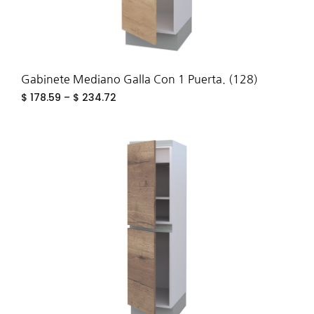
Gabinete Mediano Galla Con 1 Puerta. (128)
$
178.59
–
$
234.72
ADD
TO
WIS