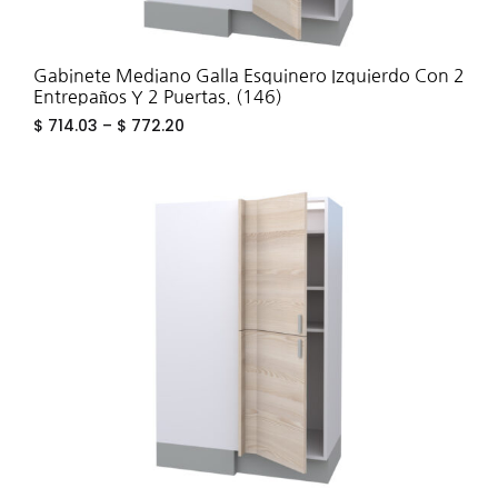
Gabinete Mediano Galla Esquinero Izquierdo Con 2
Entrepaños Y 2 Puertas. (146)
$
714.03
–
$
772.20
ADD
TO
WIS