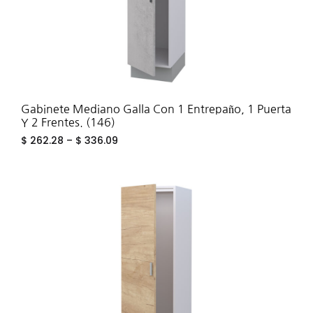
Gabinete Mediano Galla Con 1 Entrepaño, 1 Puerta
Y 2 Frentes. (146)
$
262.28
–
$
336.09
ADD
TO
WIS