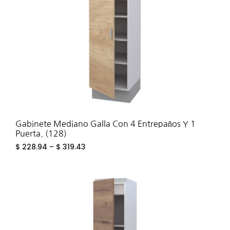
Gabinete Mediano Galla Con 4 Entrepaños Y 1
Puerta. (128)
$
228.94
–
$
319.43
ADD
TO
WIS