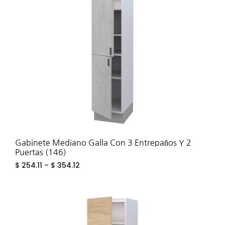
TO
WIS
Gabinete Mediano Galla Con 3 Entrepaños Y 2
Puertas (146)
$
254.11
–
$
354.12
ADD
TO
WIS