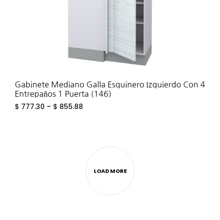
Gabinete Mediano Galla Esquinero Izquierdo Con 4
Entrepaños 1 Puerta (146)
$
777.30
–
$
855.88
ADD
TO
WIS
LOAD MORE