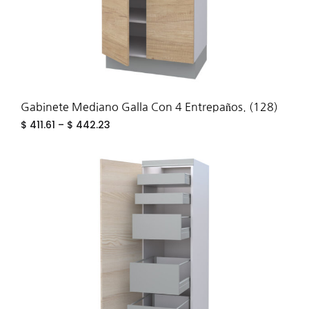
Gabinete Mediano Galla Con 4 Entrepaños. (128)
$
411.61
–
$
442.23
ADD
TO
WIS