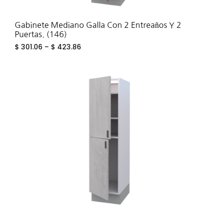
Gabinete Mediano Galla Con 2 Entreaños Y 2
Puertas. (146)
$
301.06
–
$
423.86
ADD
TO
WIS