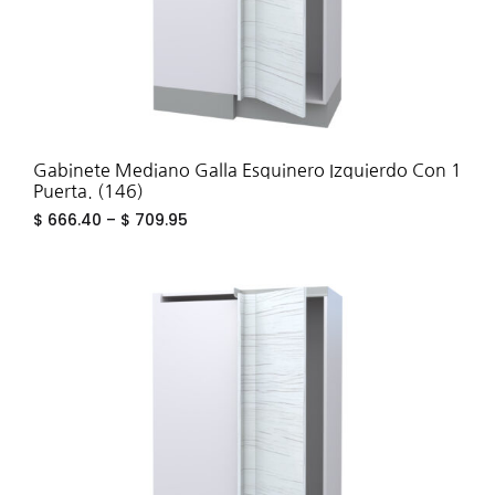
Gabinete Mediano Galla Esquinero Izquierdo Con 1
Puerta. (146)
$
666.40
–
$
709.95
ADD
TO
WIS