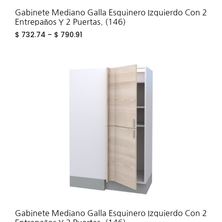
Gabinete Mediano Galla Esquinero Izquierdo Con 2
Entrepaños Y 2 Puertas. (146)
$
732.74
–
$
790.91
ADD
TO
WIS
Gabinete Mediano Galla Esquinero Izquierdo Con 2