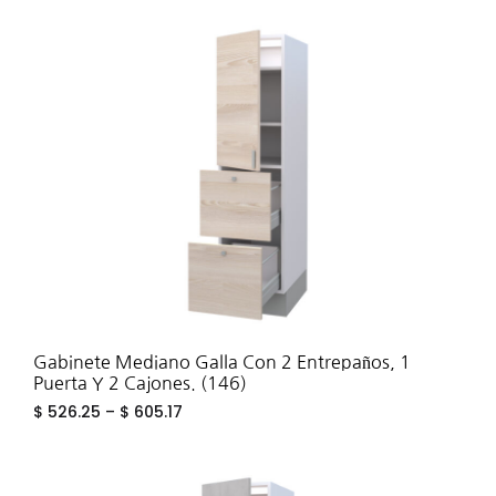
ADD
TO
WIS
Gabinete Mediano Galla Con 2 Entrepaños, 1
Puerta Y 2 Cajones. (146)
$
526.25
–
$
605.17
ADD