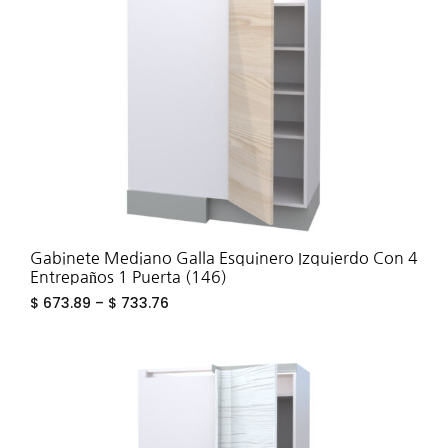
WIS
Gabinete Mediano Galla Esquinero Izquierdo Con 4
Entrepaños 1 Puerta (146)
$
673.89
–
$
733.76
ADD
TO
WIS