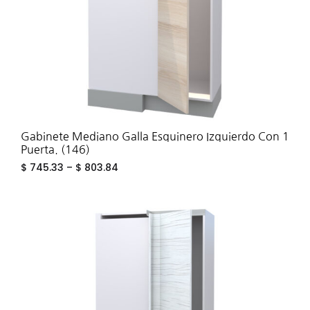
Gabinete Mediano Galla Esquinero Izquierdo Con 1
Puerta. (146)
$
745.33
–
$
803.84
ADD
TO
WIS