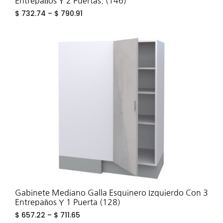
Entrepaños Y 2 Puertas. (146)
$
732.74
–
$
790.91
ADD
TO
WIS
Gabinete Mediano Galla Esquinero Izquierdo Con 3
Entrepaños Y 1 Puerta (128)
$
657.22
–
$
711.65