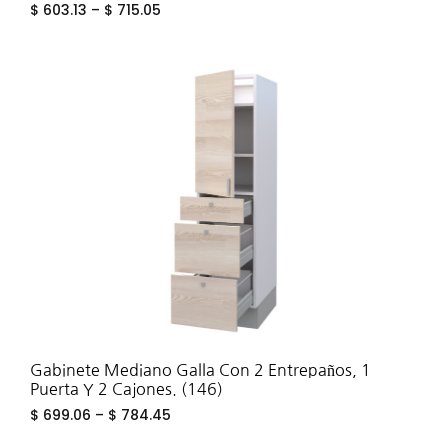
$
603.13
–
$
715.05
ADD
TO
WIS
Gabinete Mediano Galla Con 2 Entrepaños, 1
Puerta Y 2 Cajones. (146)
$
699.06
–
$
784.45