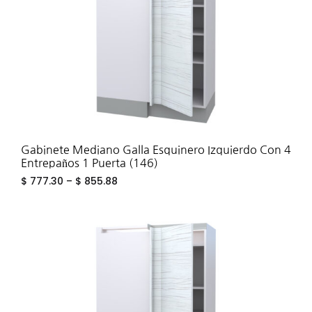
Gabinete Mediano Galla Esquinero Izquierdo Con 4
Entrepaños 1 Puerta (146)
$
777.30
–
$
855.88
ADD
TO
WIS