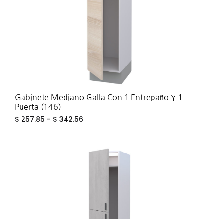
Gabinete Mediano Galla Con 1 Entrepaño Y 1
Puerta (146)
$
257.85
–
$
342.56
ADD
TO
WIS