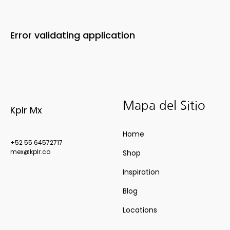
Error validating application
Mapa del Sitio
Kplr Mx
Home
+52 55 64572717
mex@kplr.co
Shop
Inspiration
Blog
Locations