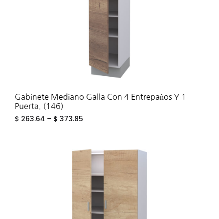
Gabinete Mediano Galla Con 4 Entrepaños Y 1
Puerta. (146)
$
263.64
–
$
373.85
ADD
TO
WIS