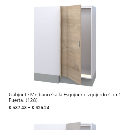
ADD
TO
WIS
Gabinete Mediano Galla Esquinero Izquierdo Con 1
Puerta. (128)
$
587.48
–
$
625.24
ADD