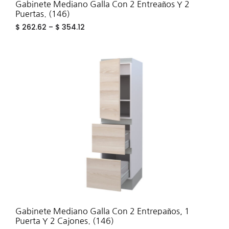
Gabinete Mediano Galla Con 2 Entreaños Y 2
Puertas. (146)
$
262.62
–
$
354.12
ADD
TO
WIS
Gabinete Mediano Galla Con 2 Entrepaños, 1
Puerta Y 2 Cajones. (146)