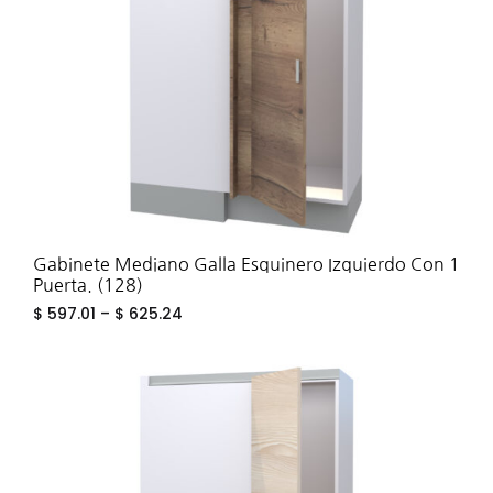
Gabinete Mediano Galla Esquinero Izquierdo Con 1
Puerta. (128)
$
597.01
–
$
625.24
ADD
TO
WIS