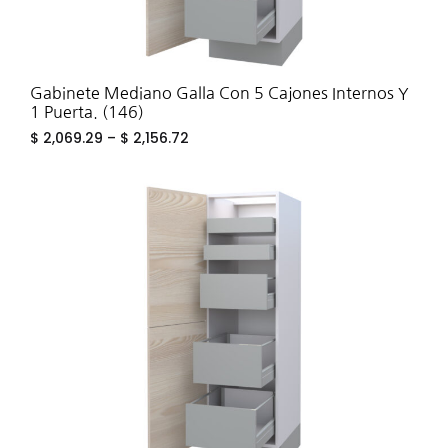
Gabinete Mediano Galla Con 5 Cajones Internos Y
1 Puerta. (146)
$
2,069.29
–
$
2,156.72
ADD
TO
WIS