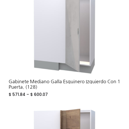
TO
WIS
Gabinete Mediano Galla Esquinero Izquierdo Con 1
Puerta. (128)
$
571.84
–
$
600.07
ADD
TO
WIS