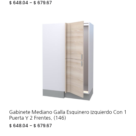
$
648.04
–
$
679.67
ADD
TO
WIS
Gabinete Mediano Galla Esquinero Izquierdo Con 1
Puerta Y 2 Frentes. (146)
$
648.04
–
$
679.67