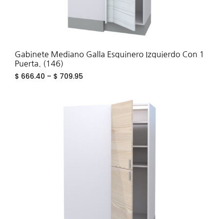
Gabinete Mediano Galla Esquinero Izquierdo Con 1
Puerta. (146)
$
666.40
–
$
709.95
ADD
TO
WIS