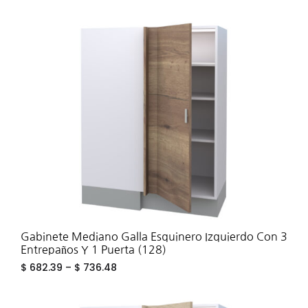
ADD
TO
WIS
Gabinete Mediano Galla Esquinero Izquierdo Con 3
Entrepaños Y 1 Puerta (128)
$
682.39
–
$
736.48
ADD