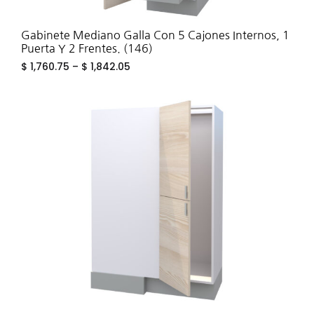
Gabinete Mediano Galla Con 5 Cajones Internos, 1
Puerta Y 2 Frentes. (146)
$
1,760.75
–
$
1,842.05
ADD
TO
WIS