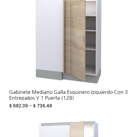
TO
WIS
Gabinete Mediano Galla Esquinero Izquierdo Con 3
Entrepaños Y 1 Puerta (128)
$
682.39
–
$
736.48
ADD
TO