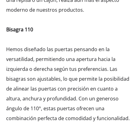
una repisa o un cajón, realza aún más el aspecto
moderno de nuestros productos.
Ancho
Bisagra 110
450
600
Hemos diseñado las puertas pensando en la
versatilidad, permitiendo una apertura hacia la
$
745.33
izquierda o derecha según tus preferencias. Las
bisagras son ajustables, lo que permite la posibilidad
Cantidad
de alinear las puertas con precisión en cuanto a
altura, anchura y profundidad. Con un generoso
AÑADIR AL CARRITO
ángulo de 110°, estas puertas ofrecen una
combinación perfecta de comodidad y funcionalidad.
SHARE