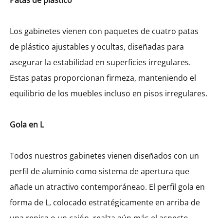
Patas de plástico
Los gabinetes vienen con paquetes de cuatro patas
de plástico ajustables y ocultas, diseñadas para
asegurar la estabilidad en superficies irregulares.
Estas patas proporcionan firmeza, manteniendo el
equilibrio de los muebles incluso en pisos irregulares.
Gola en L
Todos nuestros gabinetes vienen diseñados con un
Gabinete Mediano Galla Esquinero
perfil de aluminio como sistema de apertura que
Izquierdo Con 1 Puerta. (146)
añade un atractivo contemporáneao. El perfil gola en
MXK41429
forma de L, colocado estratégicamente en arriba de
$
745.33
–
$
803.84