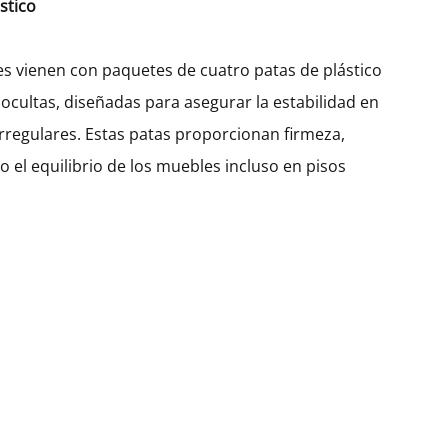
stico
300
400
450
600
es vienen con paquetes de cuatro patas de plástico
 ocultas, diseñadas para asegurar la estabilidad en
$
178.93
irregulares. Estas patas proporcionan firmeza,
 el equilibrio de los muebles incluso en pisos
Cantidad
AÑADIR AL CARRITO
SKU:
KHBHD128-OB-3S-W300
CATEGORÍA:
APARADOR ALTO