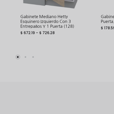
Gabinete Mediano Hetty
Gabine
Esquinero Izquierdo Con 3
Puerta
Entrepaños Y 1 Puerta (128)
$
178.5
$
672.19
–
$
726.28
ADD
TO
WISHLIST