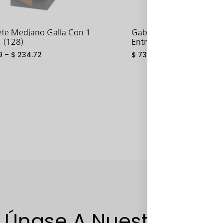
te Mediano Galla Con 1
Gabinete Mediano Hett
. (128)
Entrepaños Y 2 Puertas 
9
–
$
234.72
$
734.44
–
$
792.95
ADD
TO
WISHLIST
Únase A Nuestra Lista