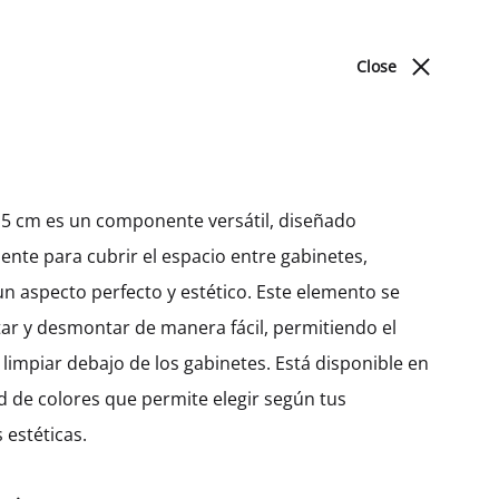
ACERCA DE NOSOTROS
BLOG
UBICACIONES
Close
Cart
Search
Sign in
0
Produc
PREV
NEXT
DORMITORIO
navigat
 15 cm es un componente versátil, diseñado
nte para cubrir el espacio entre gabinetes,
Camas
Nicho Mediano Hetty Con
n aspecto perfecto y estético. Este elemento se
3 Entrepaños (128)
r y desmontar de manera fácil, permitiendo el
MXK40601
limpiar debajo de los gabinetes. Está disponible en
d de colores que permite elegir según tus
$
178.93
–
$
251.39
 estéticas.
Ancho