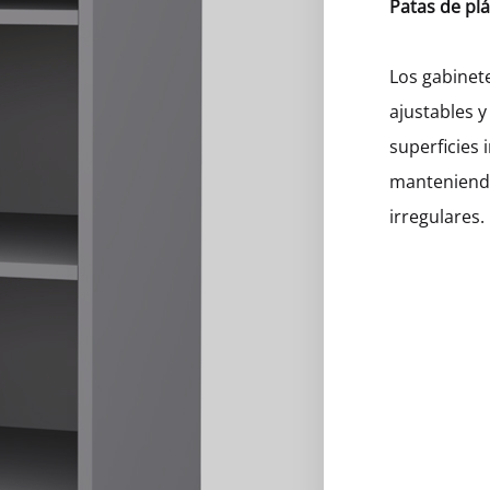
Patas de plá
eros
Los gabinet
ajustables y
superficies 
manteniendo
irregulares.