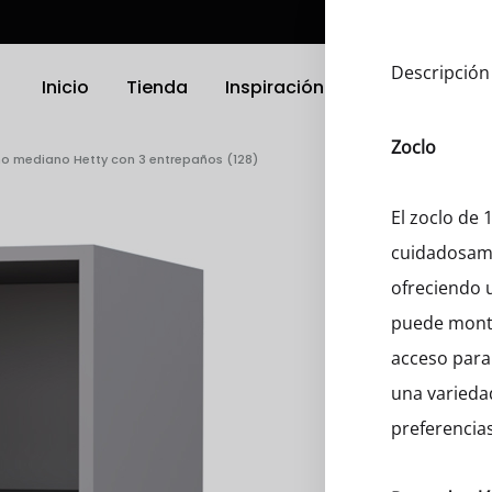
Descripción
Inicio
Tienda
Inspiración
Ubicación
Zoclo
ho mediano Hetty con 3 entrepaños (128)
TRODOMÉSTICOS
ELECTRODOMÉSTICOS
El zoclo de
cuidadosame
as
Griferias
ofreciendo u
a Platos
Parrillas
puede monta
acceso para 
nas
Microondas
una varieda
Hornos
preferencias
 Compactos
Otro