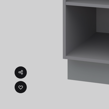
ADD
TO