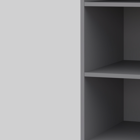
Fregad
SALA DE ESTAR
Muebles Para Televisión