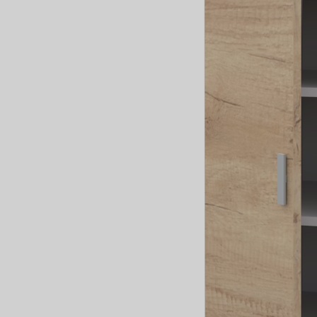
Fregad
SALA DE ESTAR
Muebles Para Televisión