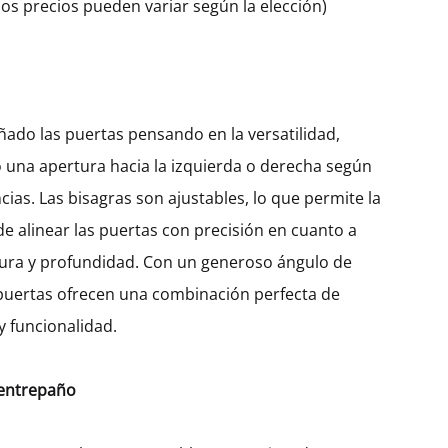
os precios pueden variar según la elección)
ado las puertas pensando en la versatilidad,
 una apertura hacia la izquierda o derecha según
cias. Las bisagras son ajustables, lo que permite la
de alinear las puertas con precisión en cuanto a
hura y profundidad. Con un generoso ángulo de
 puertas ofrecen una combinación perfecta de
 funcionalidad.
 entrepaño
DESCRIPCIÓN
INFORMACIÓN ADICIONAL
VALORACIONES (0)