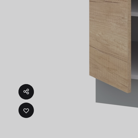
ADD
TO