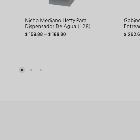
Nicho Mediano Hetty Para
Gabine
Dispensador De Agua (128)
Entrea
$
159.88
–
$
188.80
$
262.
ADD
TO
WISHLIST