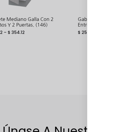
te Mediano Galla Con 2
Gabinete Mediano Hett
ños Y 2 Puertas. (146)
Entrepaños Y 2 Puertas.
62
–
$
354.12
$
258.19
–
$
358.55
ADD
TO
WISHLIST
Únase A Nuestra Lista