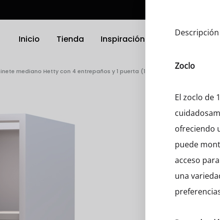
Descripción
Inicio
Tienda
Inspiración
Ubicación
Zoclo
inete mediano Hetty con 4 entrepaños y 1 puerta (128)
TRODOMÉSTICOS
ELECTRODOMÉSTICOS
El zoclo de
cuidadosame
as
Griferias
ofreciendo u
a Platos
Parrillas
puede monta
acceso para 
nas
Microondas
una varieda
Hornos
preferencias
 Compactos
Otro