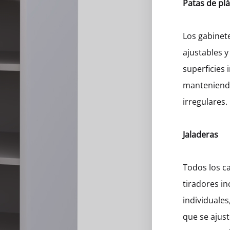
Patas de plá
eros
Los gabinet
ajustables y
superficies 
manteniendo
irregulares.
Jaladeras
Todos los ca
tiradores in
individuales
que se ajust