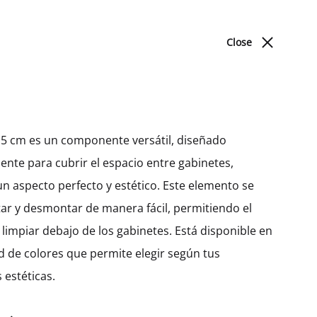
ACERCA DE NOSOTROS
BLOG
UBICACIONES
Close
Cart
Search
Sign in
0
Produc
PREV
NEXT
DORMITORIO
navigat
 15 cm es un componente versátil, diseñado
nte para cubrir el espacio entre gabinetes,
Camas
Gabinete Mediano Hetty
n aspecto perfecto y estético. Este elemento se
Con 4 Entrepaños Y 1
r y desmontar de manera fácil, permitiendo el
Puerta (128)
limpiar debajo de los gabinetes. Está disponible en
d de colores que permite elegir según tus
MXK40101
 estéticas.
$
230.98
–
$
321.47