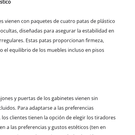
stico
Ancho
300
400
450
600
es vienen con paquetes de cuatro patas de plástico
 ocultas, diseñadas para asegurar la estabilidad en
irregulares. Estas patas proporcionan firmeza,
$
230.98
 el equilibrio de los muebles incluso en pisos
Cantidad
AÑADIR AL CARRITO
jones y puertas de los gabinetes vienen sin
SKU:
KHBHD128-1DO-4S-W300
CATEGORÍA:
APARADOR ALTO
cluidos. Para adaptarse a las preferencias
, los clientes tienen la opción de elegir los tiradores
en a las preferencias y gustos estéticos (ten en