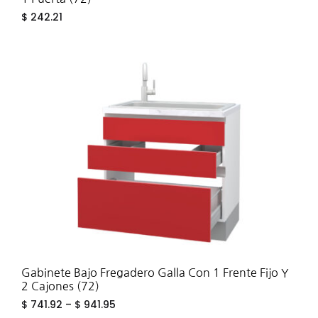
$
242.21
ADD
TO
WIS
Gabinete Bajo Fregadero Galla Con 1 Frente Fijo Y
2 Cajones (72)
$
741.92
–
$
941.95