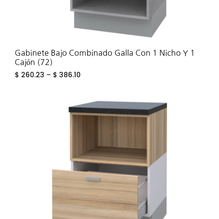
Gabinete Bajo Combinado Galla Con 1 Nicho Y 1
Cajón (72)
$
260.23
–
$
386.10
ADD
TO
WIS