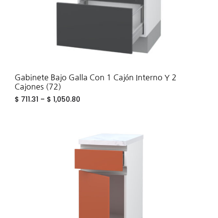
Gabinete Bajo Galla Con 1 Cajón Interno Y 2
Cajones (72)
$
711.31
–
$
1,050.80
ADD
TO
WIS