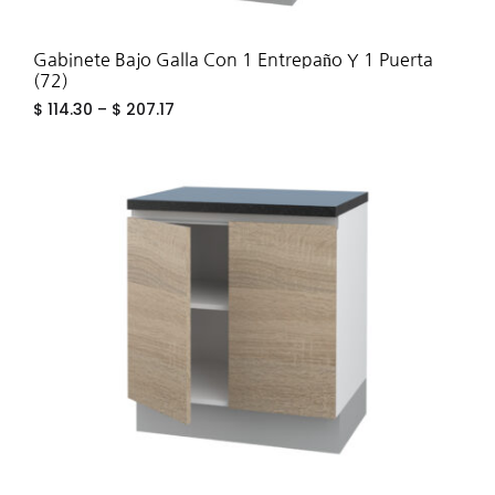
Gabinete Bajo Galla Con 1 Entrepaño Y 1 Puerta
(72)
$
114.30
–
$
207.17
ADD
TO
WIS