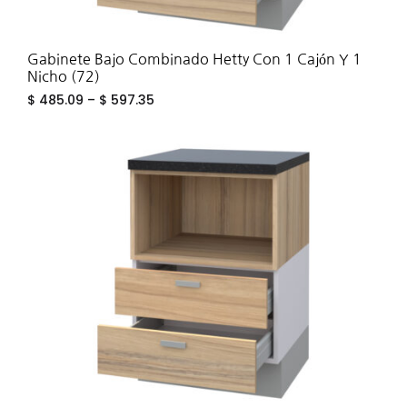
Gabinete Bajo Combinado Hetty Con 1 Cajón Y 1
Nicho (72)
$
485.09
–
$
597.35
ADD
TO
WIS