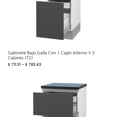
Gabinete Bajo Galla Con 1 Cajón Interno Y 2
Cajones (72)
$
711.31
–
$
783.43
ADD
TO
WIS