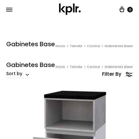
Car
0
Gabinetes Base
Inicio
Tienda
Cocina
Gabinetes Base
Gabinetes Base
Inicio
Tienda
Cocina
Gabinetes Base
Filter By
Sort by