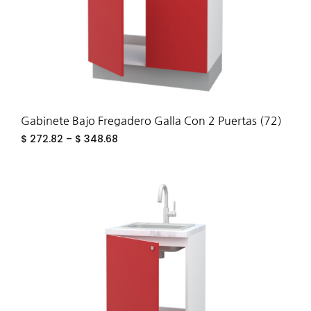
Gabinete Bajo Fregadero Galla Con 2 Puertas (72)
$
272.82
–
$
348.68
ADD
TO
WIS