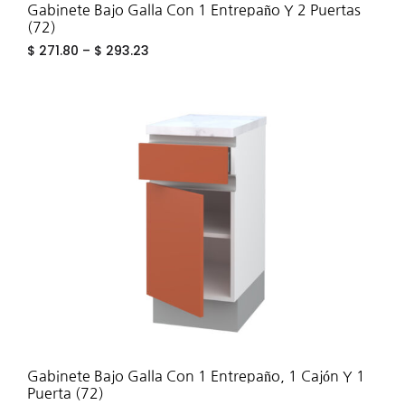
Gabinete Bajo Galla Con 1 Entrepaño Y 2 Puertas
(72)
$
271.80
–
$
293.23
ADD
TO
WIS
Gabinete Bajo Galla Con 1 Entrepaño, 1 Cajón Y 1
Puerta (72)