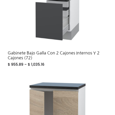
Gabinete Bajo Galla Con 2 Cajones Internos Y 2
Cajones (72)
$
955.89
–
$
1,035.16
ADD
TO
WIS