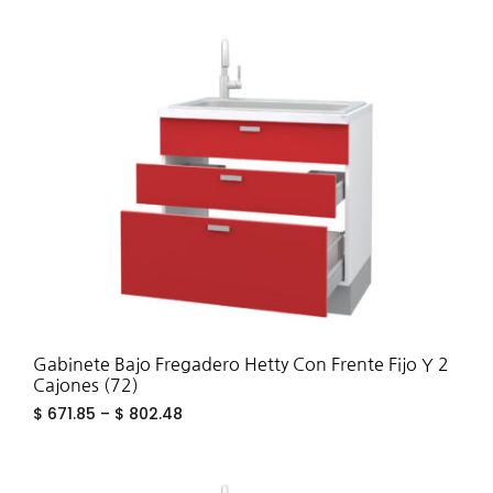
ADD
TO
WIS
Gabinete Bajo Fregadero Hetty Con Frente Fijo Y 2
Cajones (72)
$
671.85
–
$
802.48
ADD