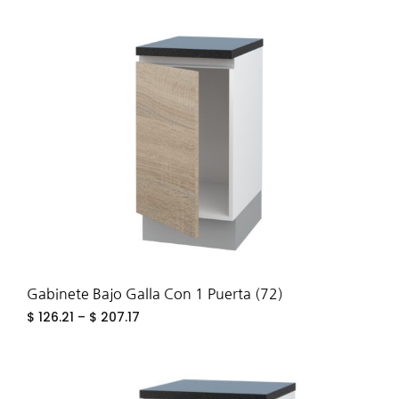
ADD
TO
WIS
Gabinete Bajo Galla Con 1 Puerta (72)
$
126.21
–
$
207.17
ADD
TO