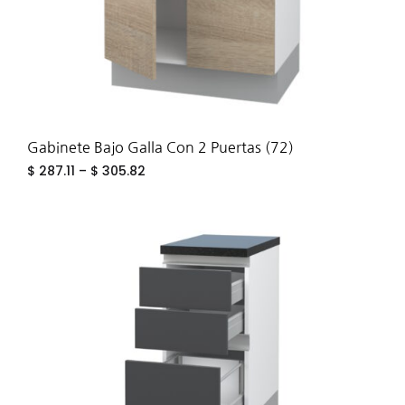
Gabinete Bajo Galla Con 2 Puertas (72)
$
287.11
–
$
305.82
ADD
TO
WIS