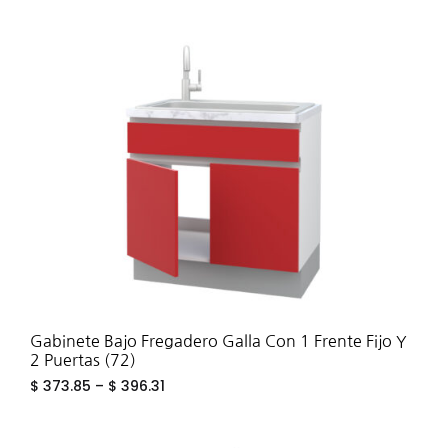
ADD
TO
WIS
Gabinete Bajo Fregadero Galla Con 1 Frente Fijo Y
2 Puertas (72)
$
373.85
–
$
396.31
ADD