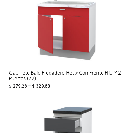
Gabinete Bajo Fregadero Hetty Con Frente Fijo Y 2
Puertas (72)
$
279.28
–
$
329.63
ADD
TO
WIS