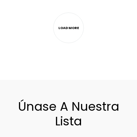
ADD
TO
WIS
LOAD MORE
Únase A Nuestra
Lista