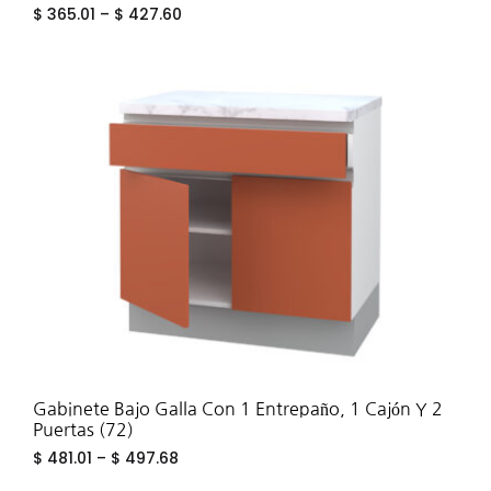
$
365.01
–
$
427.60
ADD
TO
WIS
Gabinete Bajo Galla Con 1 Entrepaño, 1 Cajón Y 2
Puertas (72)
$
481.01
–
$
497.68