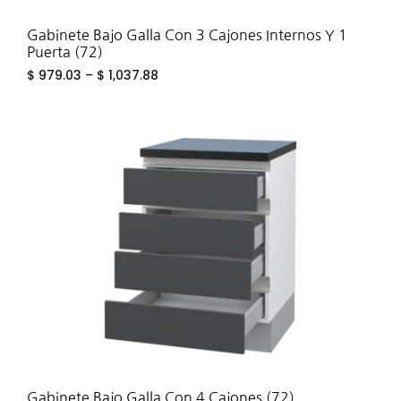
Gabinete Bajo Galla Con 3 Cajones Internos Y 1
Puerta (72)
$
979.03
–
$
1,037.88
ADD
TO
WIS
Gabinete Bajo Galla Con 4 Cajones (72)