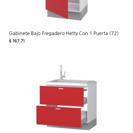
Gabinete Bajo Fregadero Hetty Con 1 Puerta (72)
$
167.71
ADD
TO
WIS