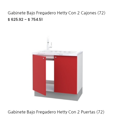
Gabinete Bajo Fregadero Hetty Con 2 Cajones (72)
$
625.92
–
$
754.51
ADD
TO
WIS
Gabinete Bajo Fregadero Hetty Con 2 Puertas (72)