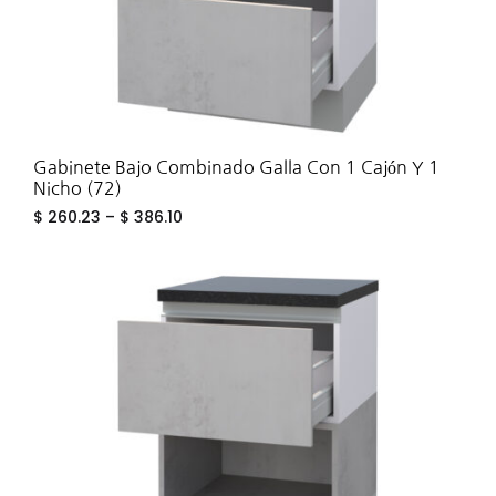
Gabinete Bajo Combinado Galla Con 1 Cajón Y 1
Nicho (72)
$
260.23
–
$
386.10
ADD
TO
WIS