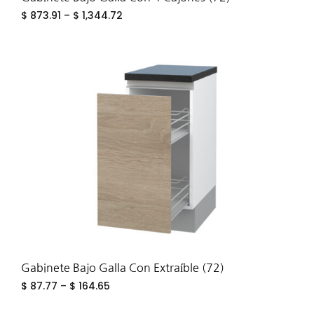
$
873.91
–
$
1,344.72
ADD
TO
WIS
Gabinete Bajo Galla Con Extraíble (72)
$
87.77
–
$
164.65