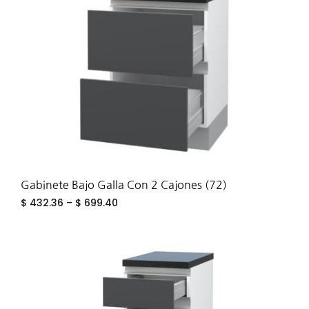
WIS
Gabinete Bajo Galla Con 2 Cajones (72)
$
432.36
–
$
699.40
ADD
TO
WIS