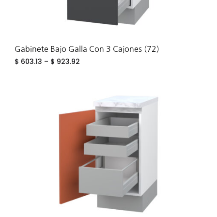
Gabinete Bajo Galla Con 3 Cajones (72)
$
603.13
–
$
923.92
ADD
TO
WIS