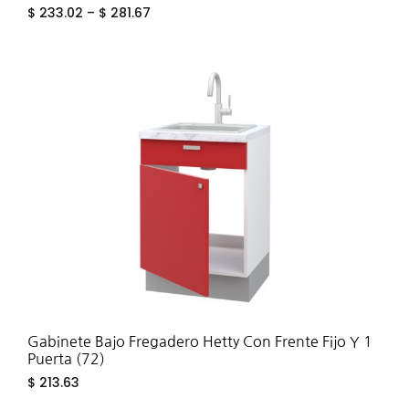
$
233.02
–
$
281.67
ADD
TO
WIS
Gabinete Bajo Fregadero Hetty Con Frente Fijo Y 1
Puerta (72)
$
213.63