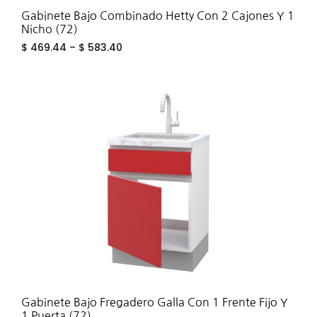
Gabinete Bajo Combinado Hetty Con 2 Cajones Y 1
Nicho (72)
$
469.44
–
$
583.40
ADD
TO
WIS
Gabinete Bajo Fregadero Galla Con 1 Frente Fijo Y
1 Puerta (72)