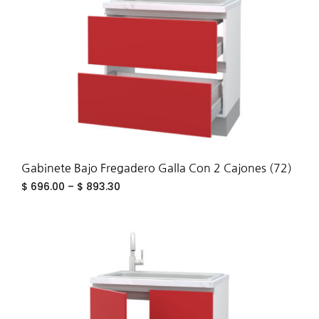
Gabinete Bajo Fregadero Galla Con 2 Cajones (72)
$
696.00
–
$
893.30
ADD
TO
WIS