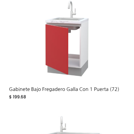
TO
WIS
Gabinete Bajo Fregadero Galla Con 1 Puerta (72)
$
199.68
ADD
TO
WIS