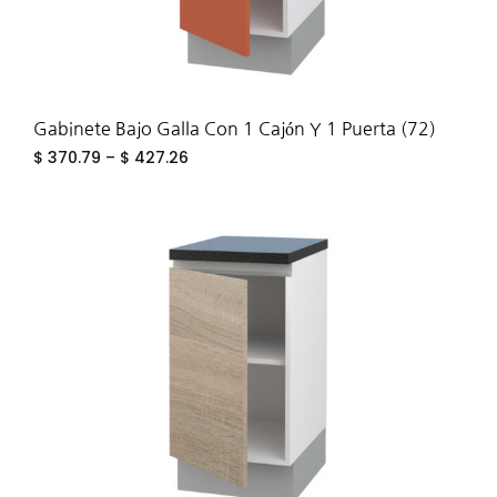
Gabinete Bajo Galla Con 1 Cajón Y 1 Puerta (72)
$
370.79
–
$
427.26
ADD
TO
WIS