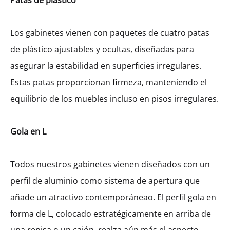
Patas de plástico
Los gabinetes vienen con paquetes de cuatro patas
de plástico ajustables y ocultas, diseñadas para
asegurar la estabilidad en superficies irregulares.
Estas patas proporcionan firmeza, manteniendo el
equilibrio de los muebles incluso en pisos irregulares.
Gola en L
Todos nuestros gabinetes vienen diseñados con un
Gabinete Mediano Galla Esquinero
perfil de aluminio como sistema de apertura que
Izquierdo Con 1 Puerta. (146)
añade un atractivo contemporáneao. El perfil gola en
MXK41405
forma de L, colocado estratégicamente en arriba de
$
666.40
–
$
709.95