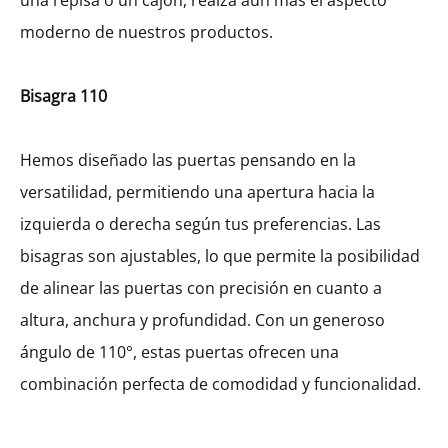
una repisa o un cajón, realza aún más el aspecto
moderno de nuestros productos.
Ancho
450
600
Bisagra 110
Hemos diseñado las puertas pensando en la
versatilidad, permitiendo una apertura hacia la
$
666.40
izquierda o derecha según tus preferencias. Las
bisagras son ajustables, lo que permite la posibilidad
Cantidad
de alinear las puertas con precisión en cuanto a
altura, anchura y profundidad. Con un generoso
AÑADIR AL CARRITO
ángulo de 110°, estas puertas ofrecen una
combinación perfecta de comodidad y funcionalidad.
SHARE