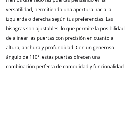
Hemos diseñado las puertas pensando en la
MXK54105
versatilidad, permitiendo una apertura hacia la
$
146.96
–
$
1,102.85
izquierda o derecha según tus preferencias. Las
bisagras son ajustables, lo que permite la posibilidad
Ancho
de alinear las puertas con precisión en cuanto a
800
900
altura, anchura y profundidad. Con un generoso
ángulo de 110°, estas puertas ofrecen una
combinación perfecta de comodidad y funcionalidad.
$
146.96
Cantidad
AÑADIR AL CARRITO