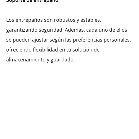
Soporte de entrepaño
Puerta (53)
MXK53407
Los entrepaños son robustos y estables,
$
265.34
–
$
301.06
garantizando seguridad. Además, cada uno de ellos
se pueden ajustar según las preferencias personales,
ofreciendo flexibilidad en tu solución de
Ancho
almacenamiento y guardado.
400
450
600
$
265.34
Cantidad