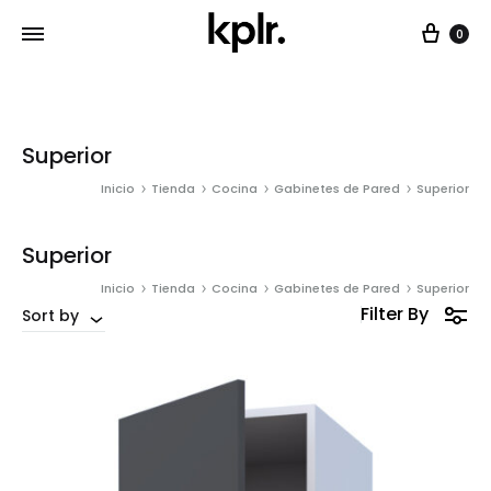
Car
0
Superior
Inicio
Tienda
Cocina
Gabinetes de Pared
Superior
Superior
Inicio
Tienda
Cocina
Gabinetes de Pared
Superior
Filter By
Sort by