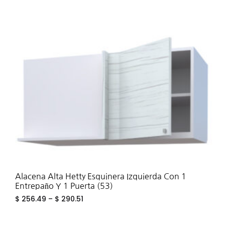
ADD
TO
WIS
Alacena Alta Hetty Esquinera Izquierda Con 1
Entrepaño Y 1 Puerta (53)
$
256.49
–
$
290.51