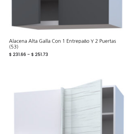
Alacena Alta Galla Con 1 Entrepaño Y 2 Puertas
(53)
$
231.66
–
$
251.73
ADD
TO
WIS