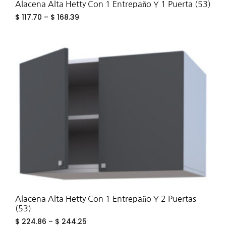
Alacena Alta Hetty Con 1 Entrepaño Y 1 Puerta (53)
$
117.70
–
$
168.39
ADD
TO
WIS
Alacena Alta Hetty Con 1 Entrepaño Y 2 Puertas
(53)
$
224.86
–
$
244.25