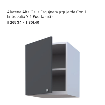
Alacena Alta Galla Esquinera Izquierda Con 1
Entrepaño Y 1 Puerta (53)
$
265.34
–
$
301.40
ADD
TO
WIS