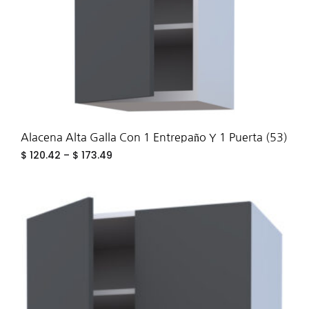
Alacena Alta Galla Con 1 Entrepaño Y 1 Puerta (53)
$
120.42
–
$
173.49
ADD
TO
WIS