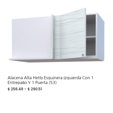
ADD
TO
WIS
Alacena Alta Hetty Esquinera Izquierda Con 1
Entrepaño Y 1 Puerta (53)
$
256.49
–
$
290.51
ADD
TO