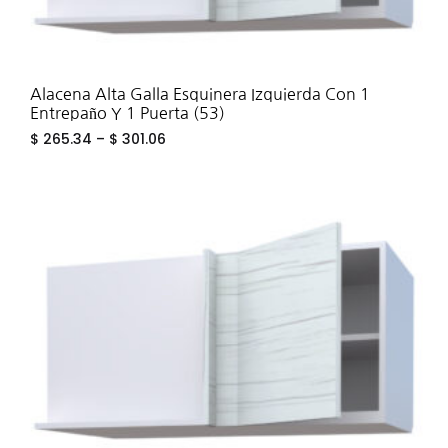
Alacena Alta Galla Esquinera Izquierda Con 1
Entrepaño Y 1 Puerta (53)
$
265.34
–
$
301.06
ADD
TO
WIS