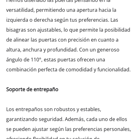
Hemos diseñado las puertas pensando en la
Alacena Alta Galla Esquinera
Izquierda Con 1 Entrepaño Y 1
versatilidad, permitiendo una apertura hacia la
Puerta (53)
izquierda o derecha según tus preferencias. Las
MXK54613
bisagras son ajustables, lo que permite la posibilidad
$
212.95
–
$
240.16
de alinear las puertas con precisión en cuanto a
altura, anchura y profundidad. Con un generoso
ángulo de 110°, estas puertas ofrecen una
Ancho
combinación perfecta de comodidad y funcionalidad.
400
450
600
Soporte de entrepaño
$
212.95
Los entrepaños son robustos y estables,
garantizando seguridad. Además, cada uno de ellos
se pueden ajustar según las preferencias personales,
Cantidad