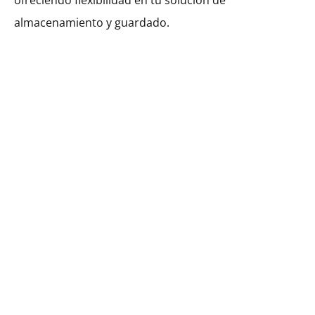
ofreciendo flexibilidad en tu solución de
almacenamiento y guardado.
AÑADIR AL CARRITO
SHARE
SKU:
KHUVG53-COL-1DO-1S-FL7090-W400
CATEGORÍA:
ARMARIO ALTO
DESCRIPCIÓN
INFORMACIÓN ADICIONAL
VALORACIONES (0)