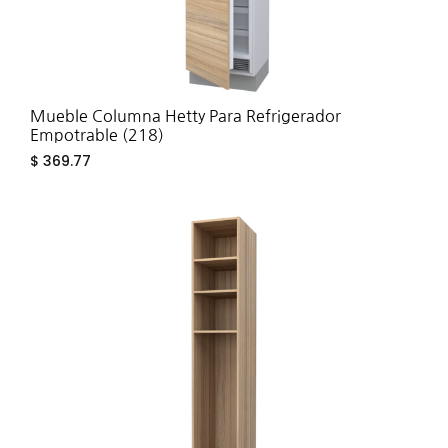
Mueble Columna Hetty Para Refrigerador
Empotrable (218)
$
369.77
ADD
TO
WIS