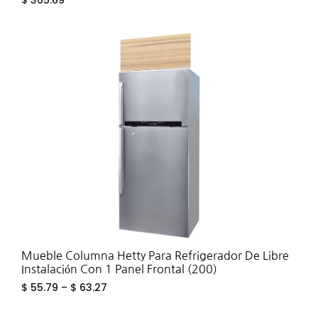
$
365.69
ADD
TO
WIS
Mueble Columna Hetty Para Refrigerador De Libre
Instalación Con 1 Panel Frontal (200)
$
55.79
–
$
63.27