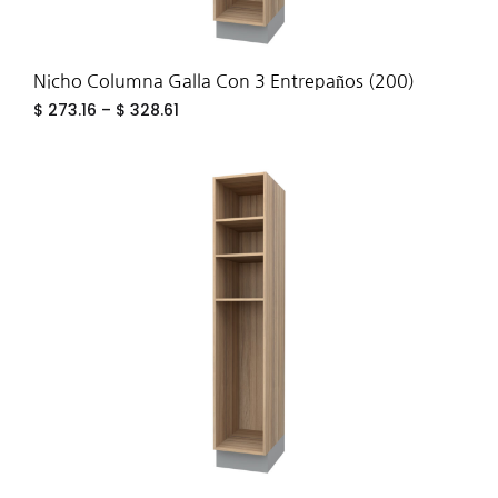
Nicho Columna Galla Con 3 Entrepaños (200)
$
273.16
–
$
328.61
ADD
TO
WIS