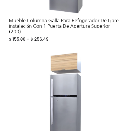
Mueble Columna Galla Para Refrigerador De Libre
Instalación Con 1 Puerta De Apertura Superior
(200)
$
155.80
–
$
256.49
ADD
TO
WIS