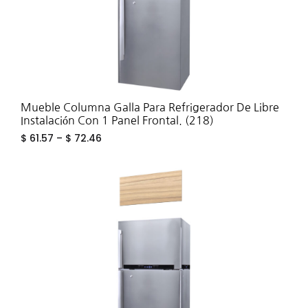
Mueble Columna Galla Para Refrigerador De Libre
Instalación Con 1 Panel Frontal. (218)
$
61.57
–
$
72.46
ADD
TO
WIS