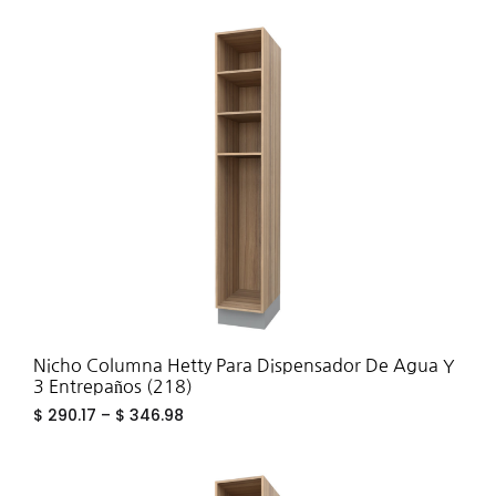
ADD
TO
WIS
Nicho Columna Hetty Para Dispensador De Agua Y
3 Entrepaños (218)
$
290.17
–
$
346.98
ADD