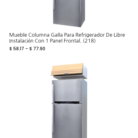
Mueble Columna Galla Para Refrigerador De Libre
Instalación Con 1 Panel Frontal. (218)
$
58.17
–
$
77.90
ADD
TO
WIS