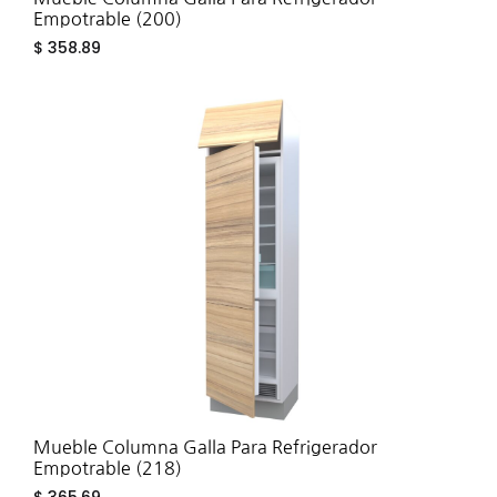
Empotrable (200)
$
358.89
ADD
TO
WIS
Mueble Columna Galla Para Refrigerador
Empotrable (218)