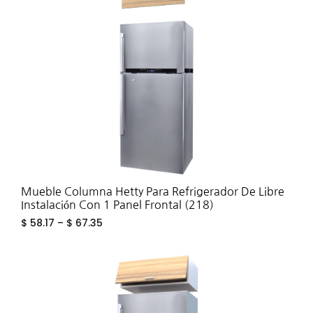
WIS
Mueble Columna Hetty Para Refrigerador De Libre
Instalación Con 1 Panel Frontal (218)
$
58.17
–
$
67.35
ADD
TO
WIS