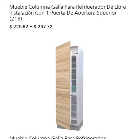
Mueble Columna Galla Para Refrigerador De Libre
Instalación Con 1 Puerta De Apertura Superior
(218)
$
229.62
–
$
267.72
ADD
TO
WIS
Mueble Columna Galla Para Refrigerador