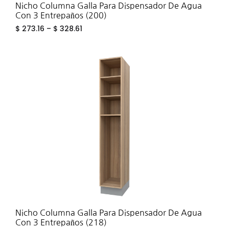
Nicho Columna Galla Para Dispensador De Agua
Con 3 Entrepaños (200)
$
273.16
–
$
328.61
ADD
TO
WIS
Nicho Columna Galla Para Dispensador De Agua
Con 3 Entrepaños (218)