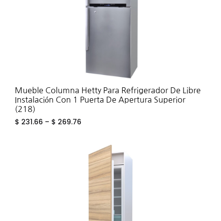
Mueble Columna Hetty Para Refrigerador De Libre
Instalación Con 1 Puerta De Apertura Superior
(218)
$
231.66
–
$
269.76
ADD
TO
WIS