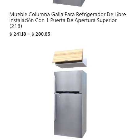
Mueble Columna Galla Para Refrigerador De Libre
Instalación Con 1 Puerta De Apertura Superior
(218)
$
241.18
–
$
280.65
ADD
TO
WIS