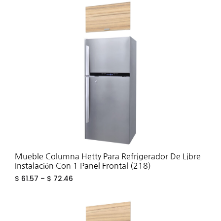
ADD
TO
WIS
Mueble Columna Hetty Para Refrigerador De Libre
Instalación Con 1 Panel Frontal (218)
$
61.57
–
$
72.46
ADD
TO