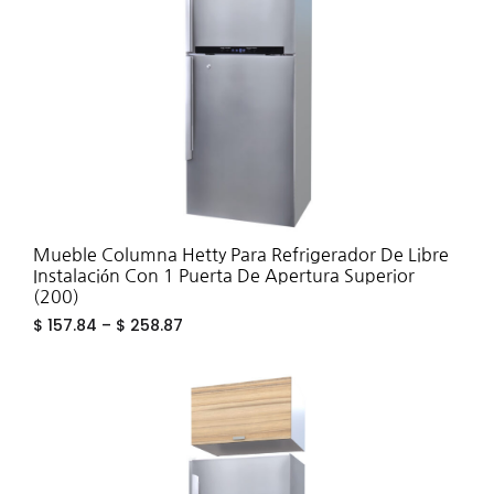
Mueble Columna Hetty Para Refrigerador De Libre
Instalación Con 1 Puerta De Apertura Superior
(200)
$
157.84
–
$
258.87
ADD
TO
WIS