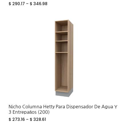
$
290.17
–
$
346.98
ADD
TO
WIS
Nicho Columna Hetty Para Dispensador De Agua Y
3 Entrepaños (200)
$
273.16
–
$
328.61