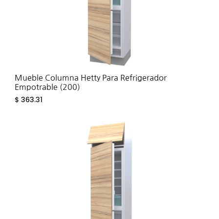
Mueble Columna Hetty Para Refrigerador
Empotrable (200)
$
363.31
ADD
TO
WIS