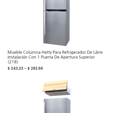
Mueble Columna Hetty Para Refrigerador De Libre
Instalación Con 1 Puerta De Apertura Superior
(218)
$
243.23
–
$
282.69
ADD
TO
WIS