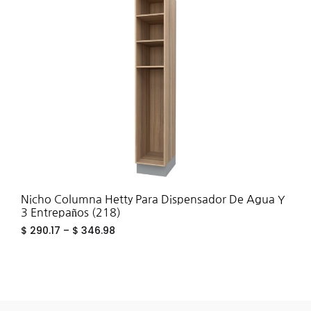
TO
WIS
Nicho Columna Hetty Para Dispensador De Agua Y
3 Entrepaños (218)
$
290.17
–
$
346.98
ADD
TO
WIS