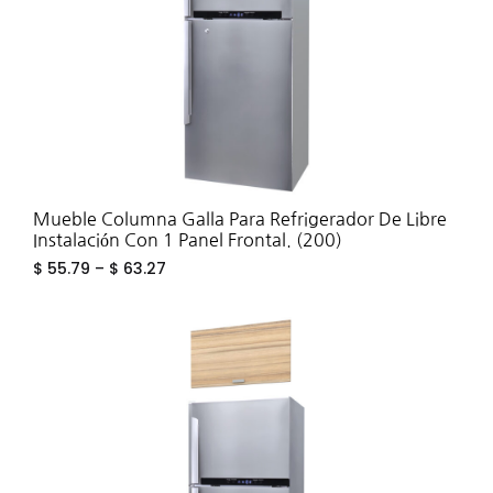
Mueble Columna Galla Para Refrigerador De Libre
Instalación Con 1 Panel Frontal. (200)
$
55.79
–
$
63.27
ADD
TO
WIS