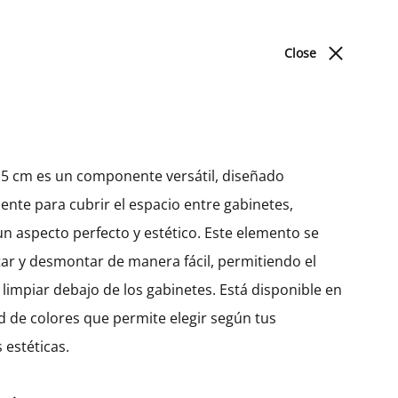
ACERCA DE NOSOTROS
BLOG
UBICACIONES
Close
Cart
Search
Sign in
0
Produc
PREV
NEXT
DORMITORIO
navigat
 15 cm es un componente versátil, diseñado
nte para cubrir el espacio entre gabinetes,
Camas
Nicho Columna Galla Con
n aspecto perfecto y estético. Este elemento se
3 Entrepaños (200)
r y desmontar de manera fácil, permitiendo el
MXK31507
limpiar debajo de los gabinetes. Está disponible en
d de colores que permite elegir según tus
$
273.16
–
$
328.61
 estéticas.
Ancho