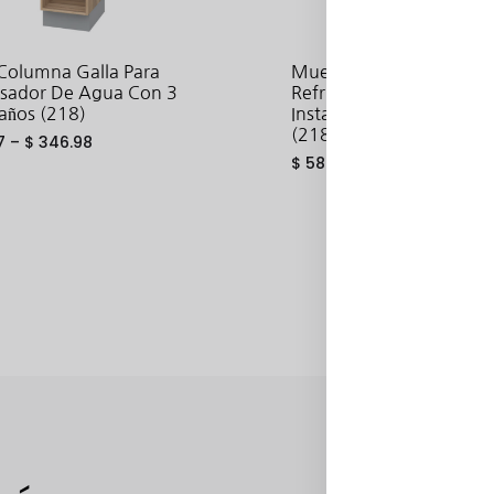
Columna Galla Para
Mueble Columna Galla 
sador De Agua Con 3
Refrigerador De Libre
años (218)
Instalación Con 1 Panel F
(218)
7
–
$
346.98
$
58.17
–
$
77.90
ADD
TO
WISHLIST