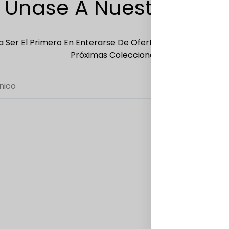
Únase A Nuestra Lista
 Ser El Primero En Enterarse De Ofertas Exclusivas, Ofer
Próximas Colecciones