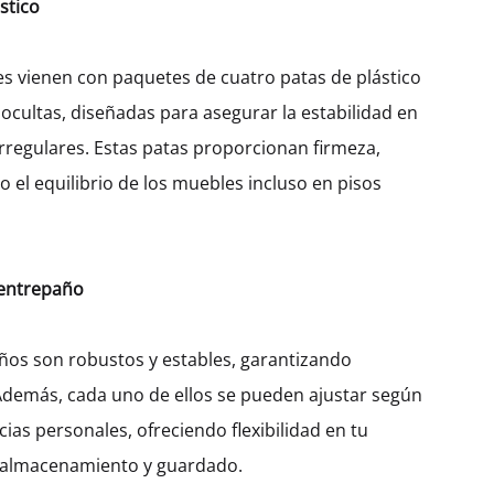
stico
400
450
600
es vienen con paquetes de cuatro patas de plástico
 ocultas, diseñadas para asegurar la estabilidad en
$
273.16
irregulares. Estas patas proporcionan firmeza,
 el equilibrio de los muebles incluso en pisos
Cantidad
AÑADIR AL CARRITO
 entrepaño
SKU:
KTUHG200-OB-WD-3S-W400
CATEGORÍA:
ELECTRODOMÉSTICO
ños son robustos y estables, garantizando
Además, cada uno de ellos se pueden ajustar según
cias personales, ofreciendo flexibilidad en tu
 almacenamiento y guardado.