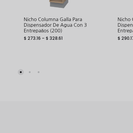
Nicho Columna Galla Para
Nicho 
Dispensador De Agua Con 3
Dispen
Entrepaños (200)
Entrep
$
273.16
–
$
328.61
$
290.1
ADD
TO
WISHLIST