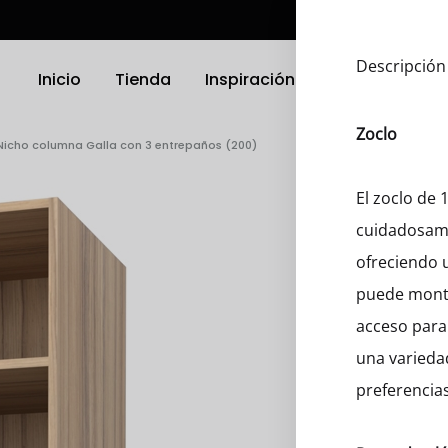
Descripción
Inicio
Tienda
Inspiración
Ubicación
Zoclo
Nicho columna Galla con 3 entrepaños (200)
TRODOMÉSTICOS
ELECTRODOMÉSTICOS
El zoclo de
cuidadosame
as
Griferias
ofreciendo u
a Platos
Parrillas
puede monta
acceso para 
nas
Microondas
una varieda
Hornos
preferencias
 Compactos
Otro