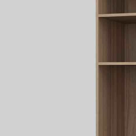
Fregad
SALA DE ESTAR
Muebles Para Televisión