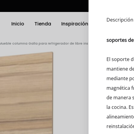
Descripción
Inicio
Tienda
Inspiración
Ubicación
soportes de
Mueble columna Galla para refrigerador de libre instalación con 1 panel fronta
TRODOMÉSTICOS
ELECTRODOMÉSTICOS
El soporte d
mantiene de
as
Griferias
mediante po
a Platos
Parrillas
magnética f
de manera s
nas
Microondas
la cocina. E
Hornos
alineamiento
reinstalaci
 Compactos
Otro