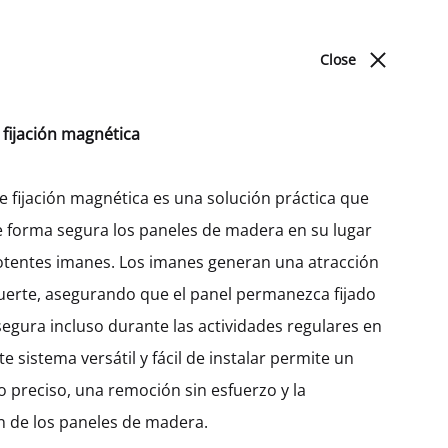
ACERCA DE NOSOTROS
BLOG
UBICACIONES
Close
Cart
Search
Sign in
0
 fijación magnética
Produc
l. (200)
PREV
NEXT
DORMITORIO
navigat
e fijación magnética es una solución práctica que
 forma segura los paneles de madera en su lugar
Camas
Mueble Columna Galla
tentes imanes. Los imanes generan una atracción
Para Refrigerador De Libre
uerte, asegurando que el panel permanezca fijado
Instalación Con 1 Panel
egura incluso durante las actividades regulares en
Frontal. (200)
ste sistema versátil y fácil de instalar permite un
 preciso, una remoción sin esfuerzo y la
MXK32608
ón de los paneles de madera.