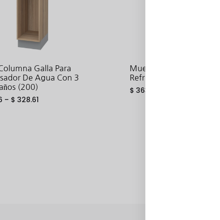
Columna Galla Para
Mueble Columna Hetty 
sador De Agua Con 3
Refrigerador Empotrabl
años (200)
$
363.31
6
–
$
328.61
ADD
TO
WISHLIST