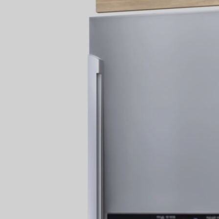
Fregad
SALA DE ESTAR
Muebles Para Televisión