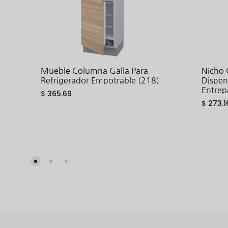
Mueble Columna Galla Para
Nicho 
Refrigerador Empotrable (218)
Dispen
Entrep
$
365.69
$
273.1
ADD
TO
WISHLIST