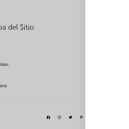
a del Sitio
Categor
ation
ions
Facebook
Instagram
Twitter
Pinterest
Privacidad