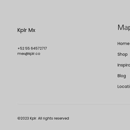
Map
Kplr Mx
Home
+52 55 64572717
mex@kplr.co
Shop
Inspir
Blog
Locat
©2023 Kplr. All rights reserved