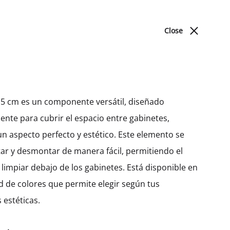
ACERCA DE NOSOTROS
BLOG
UBICACIONES
Close
Cart
Search
Sign in
0
Produc
PREV
NEXT
DORMITORIO
navigat
 15 cm es un componente versátil, diseñado
nte para cubrir el espacio entre gabinetes,
Camas
Gabinete Bajo Galla
n aspecto perfecto y estético. Este elemento se
Esquinero Izquierdo Con
r y desmontar de manera fácil, permitiendo el
Extraíble (72)
limpiar debajo de los gabinetes. Está disponible en
d de colores que permite elegir según tus
MXK12426
 estéticas.
$
491.21
–
$
518.09