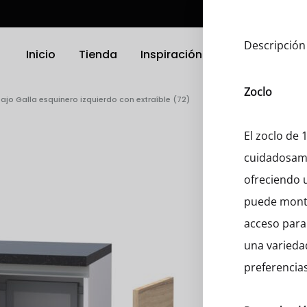
Descripción
Inicio
Tienda
Inspiración
Ubicación
Zoclo
ajo Galla esquinero izquierdo con extraíble (72)
TRODOMÉSTICOS
ELECTRODOMÉSTICOS
El zoclo de
cuidadosame
as
Griferias
ofreciendo u
a Platos
Parrillas
puede monta
acceso para 
nas
Microondas
una varieda
Hornos
preferencias
 Compactos
Otro