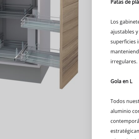
Patas de plá
eros
Los gabinet
ajustables y
superficies 
manteniendo
irregulares.
Gola en L
Todos nuest
aluminio co
contemporán
estratégicam