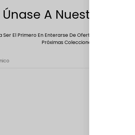
Únase A Nuestra Lista
 Ser El Primero En Enterarse De Ofertas Exclusivas, Ofer
Próximas Colecciones