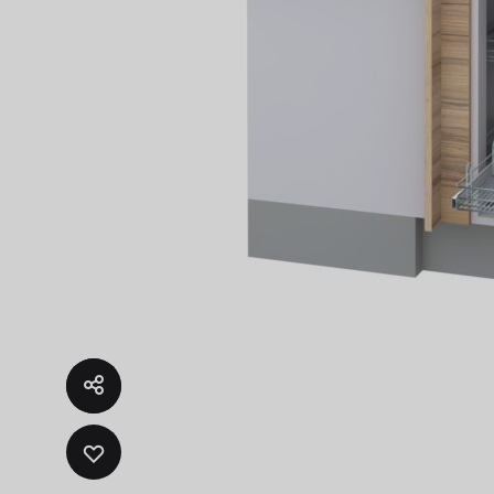
Fregad
SALA DE ESTAR
Muebles Para Televisión
ADD