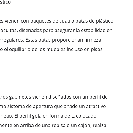
stico
Ancho
450
600
es vienen con paquetes de cuatro patas de plástico
 ocultas, diseñadas para asegurar la estabilidad en
irregulares. Estas patas proporcionan firmeza,
$
491.21
 el equilibrio de los muebles incluso en pisos
Cantidad
AÑADIR AL CARRITO
ros gabinetes vienen diseñados con un perfil de
SKU:
KBUHG72-COL-PO-FL7088-W450
CATEGORÍA:
ESQUINA
mo sistema de apertura que añade un atractivo
eao. El perfil gola en forma de L, colocado
ente en arriba de una repisa o un cajón, realza
DESCRIPCIÓN
INFORMACIÓN ADICIONAL
VALORACIONES (0)