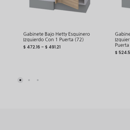
Gabinete Bajo Hetty Esquinero
Gabine
Izquierdo Con 1 Puerta (72)
Izquie
Puerta
$
472.16
–
$
491.21
$
524.
ADD
TO
WISHLIST