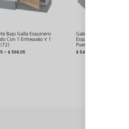
te Bajo Galla Esquinero
Gabinete Bajo Hetty En 
rdo Con 1 Entrepaño Y 1
Esquina Con 1 Entrepañ
 (72)
Puertas (72)
55
–
$
566.05
$
544.96
ADD
TO
WISHLIST