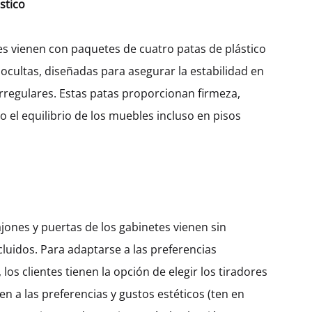
stico
Ancho
450
600
es vienen con paquetes de cuatro patas de plástico
 ocultas, diseñadas para asegurar la estabilidad en
irregulares. Estas patas proporcionan firmeza,
$
472.16
 el equilibrio de los muebles incluso en pisos
Cantidad
AÑADIR AL CARRITO
jones y puertas de los gabinetes vienen sin
SKU:
KBUHD72-COL-1DO-FL7090-W450
CATEGORÍA:
ESQUINA
cluidos. Para adaptarse a las preferencias
, los clientes tienen la opción de elegir los tiradores
en a las preferencias y gustos estéticos (ten en
DESCRIPCIÓN
INFORMACIÓN ADICIONAL
VALORACIONES (0)