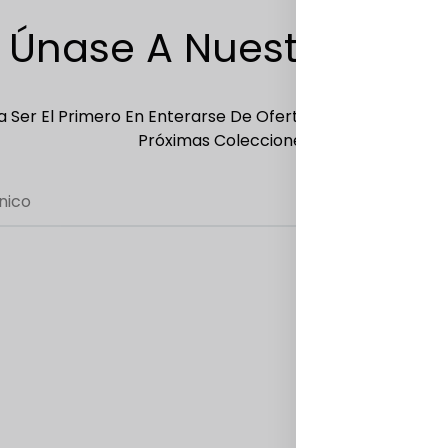
Únase A Nuestra Lista
 Ser El Primero En Enterarse De Ofertas Exclusivas, Ofer
Próximas Colecciones