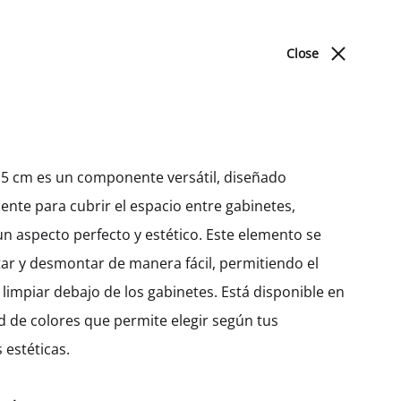
ACERCA DE NOSOTROS
BLOG
UBICACIONES
Close
Cart
Search
Sign in
0
Produc
PREV
NEXT
DORMITORIO
navigat
 15 cm es un componente versátil, diseñado
nte para cubrir el espacio entre gabinetes,
Camas
Gabinete Bajo Hetty
n aspecto perfecto y estético. Este elemento se
Esquinero Izquierdo Con 1
r y desmontar de manera fácil, permitiendo el
Puerta (72)
limpiar debajo de los gabinetes. Está disponible en
d de colores que permite elegir según tus
MXK10435
 estéticas.
$
472.16
–
$
491.21