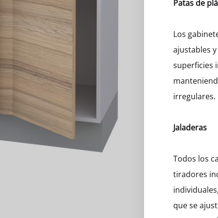
Patas de plá
eros
Los gabinet
ajustables y
superficies 
manteniendo
irregulares.
Jaladeras
Todos los ca
tiradores in
individuales
que se ajust