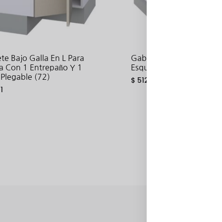
te Bajo Galla En L Para
Gabinete Bajo Hetty En 
a Con 1 Entrepaño Y 1
Esquina Con 2 Puertas (
 Plegable (72)
$
512.99
1
ADD
TO
WISHLIST