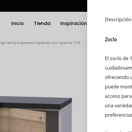
Descripción
Inicio
Tienda
Inspiración
Ubicación
Zoclo
ajo Hetty esquinero izquierdo con 1 puerta (72)
TRODOMÉSTICOS
ELECTRODOMÉSTICOS
El zoclo de
cuidadosame
as
Griferias
ofreciendo u
a Platos
Parrillas
puede monta
acceso para 
nas
Microondas
una varieda
Hornos
preferencias
 Compactos
Otro