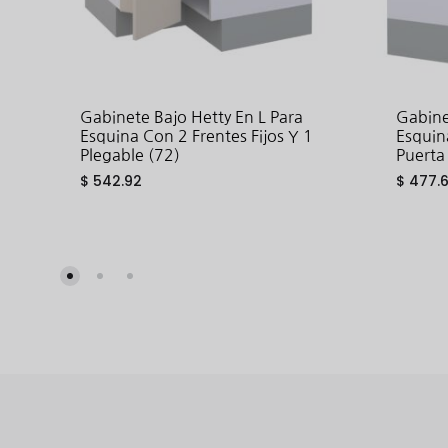
Gabinete Bajo Hetty En L Para
Gabine
Esquina Con 2 Frentes Fijos Y 1
Esquin
Plegable (72)
Puerta
$
542.92
$
477.6
ADD
TO
WISHLIST