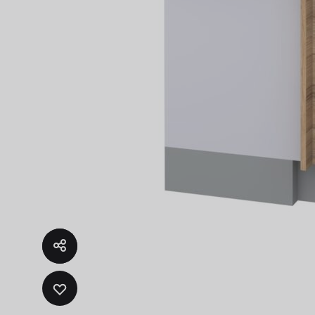
Fregad
SALA DE ESTAR
Muebles Para Televisión
ADD