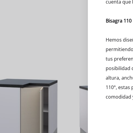
cuenta que l
Bisagra 110
Hemos diseñ
permitiendo
tus preferen
posibilidad 
altura, anc
110°, estas
comodidad y