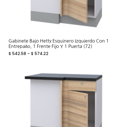
Gabinete Bajo Hetty Esquinero Izquierdo Con 1
Entrepaño, 1 Frente Fijo Y 1 Puerta (72)
$
542.58
–
$
574.22
ADD
TO
WIS