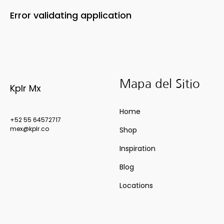
Error validating application
Mapa del Sitio
Kplr Mx
Home
+52 55 64572717
mex@kplr.co
Shop
Inspiration
Blog
Locations