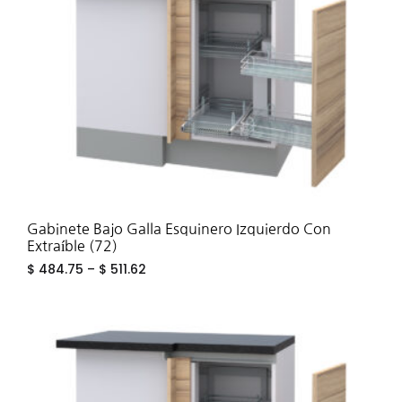
WIS
Gabinete Bajo Galla Esquinero Izquierdo Con
Extraíble (72)
$
484.75
–
$
511.62
ADD
TO
WIS