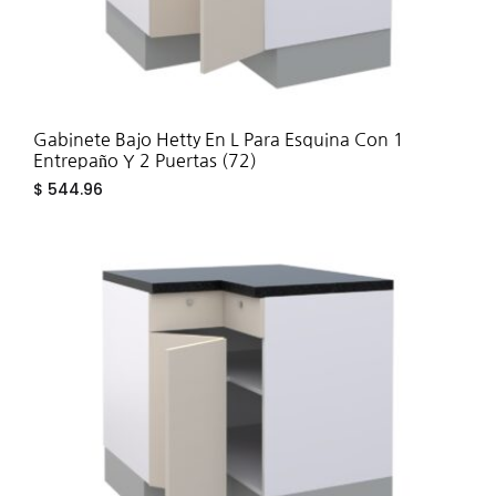
Gabinete Bajo Hetty En L Para Esquina Con 1
Entrepaño Y 2 Puertas (72)
$
544.96
ADD
TO
WIS