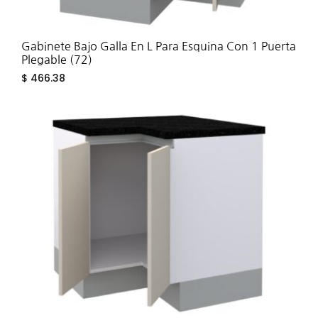
Gabinete Bajo Galla En L Para Esquina Con 1 Puerta
Plegable (72)
$
466.38
ADD
TO
WIS