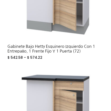
Gabinete Bajo Hetty Esquinero Izquierdo Con 1
Entrepaño, 1 Frente Fijo Y 1 Puerta (72)
$
542.58
–
$
574.22
ADD
TO
WIS