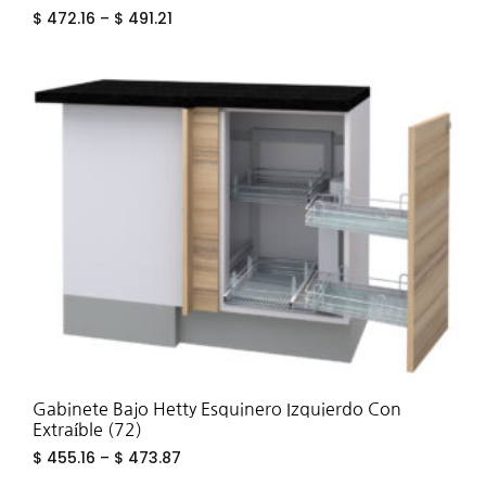
$
472.16
–
$
491.21
ADD
TO
WIS
Gabinete Bajo Hetty Esquinero Izquierdo Con
Extraíble (72)
$
455.16
–
$
473.87