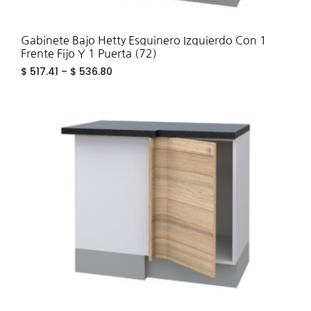
Gabinete Bajo Hetty Esquinero Izquierdo Con 1
Frente Fijo Y 1 Puerta (72)
$
517.41
–
$
536.80
ADD
TO
WIS