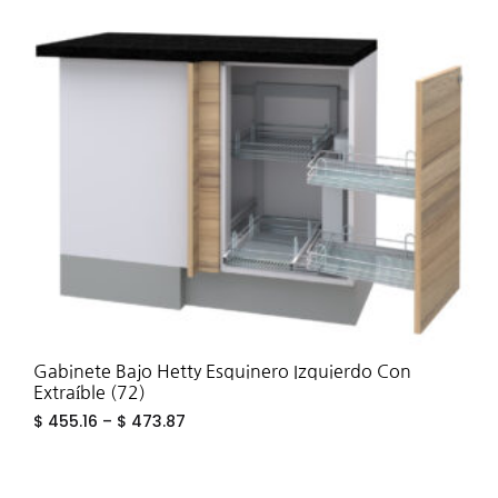
ADD
TO
WIS
Gabinete Bajo Hetty Esquinero Izquierdo Con
Extraíble (72)
$
455.16
–
$
473.87
ADD