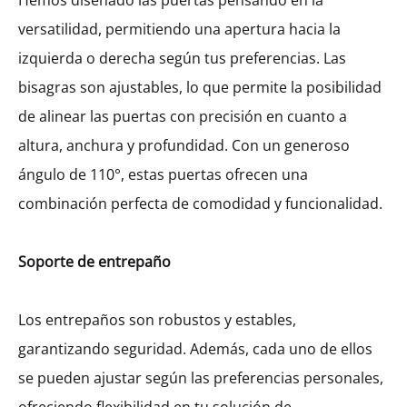
Hemos diseñado las puertas pensando en la
versatilidad, permitiendo una apertura hacia la
izquierda o derecha según tus preferencias. Las
bisagras son ajustables, lo que permite la posibilidad
de alinear las puertas con precisión en cuanto a
altura, anchura y profundidad. Con un generoso
Alacena Alta Hetty Con 2
ángulo de 110°, estas puertas ofrecen una
Entrepaños Y 2 Puertas. (90)
combinación perfecta de comodidad y funcionalidad.
MXK50505
$
273.50
–
$
293.23
Soporte de entrepaño
Ancho
Los entrepaños son robustos y estables,
800
900
garantizando seguridad. Además, cada uno de ellos
se pueden ajustar según las preferencias personales,