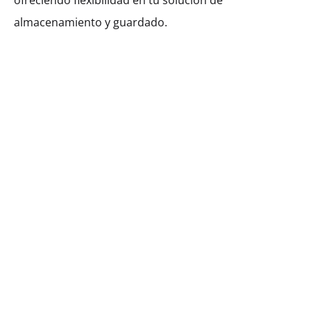
ofreciendo flexibilidad en tu solución de
almacenamiento y guardado.
$
273.50
Cantidad
AÑADIR AL CARRITO
SHARE
SKU:
KHUHD90-2DO-2S-W800
CATEGORÍA:
ARMARIO ALTO
DESCRIPCIÓN