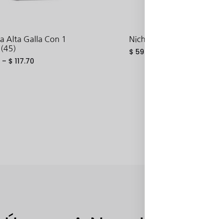
a Alta Galla Con 1
Nicho Alto Hetty (36)
 (45)
$
59.53
–
$
111.24
–
$
117.70
ADD
TO
WISHLIST