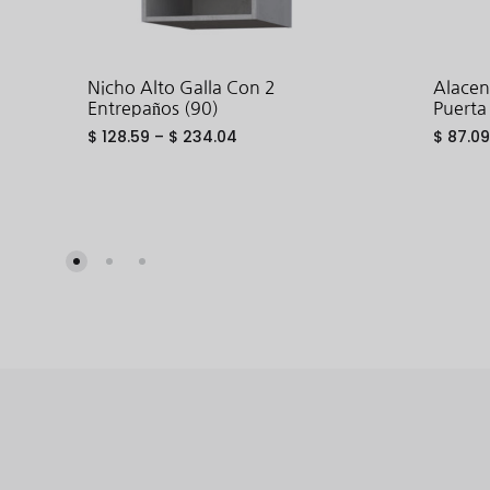
Nicho Alto Galla Con 2
Alacen
Entrepaños (90)
Puerta
$
128.59
–
$
234.04
$
87.09
ADD
TO
WISHLIST