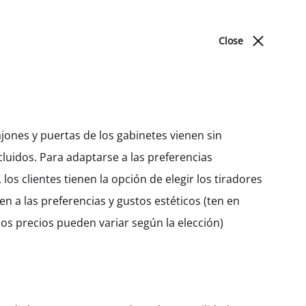
ACERCA DE NOSOTROS
BLOG
UBICACIONES
Close
Cart
Search
Sign in
0
Produc
PREV
NEXT
DORMITORIO
navigat
jones y puertas de los gabinetes vienen sin
cluidos. Para adaptarse a las preferencias
Camas
Alacena Alta Hetty Con 1
, los clientes tienen la opción de elegir los tiradores
Puerta (45)
en a las preferencias y gustos estéticos (ten en
MXK50201
os precios pueden variar según la elección)
$
87.09
–
$
117.70
Ancho