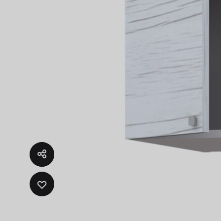
Fregad
SALA DE ESTAR
Muebles Para Televisión
ADD
TO