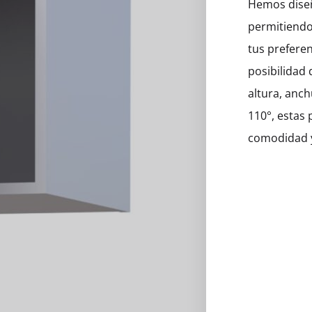
Hemos diseñ
eros
permitiendo
tus preferen
posibilidad 
altura, anc
110°, estas
comodidad y