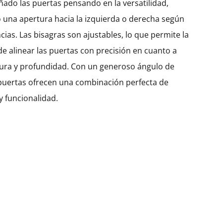
ado las puertas pensando en la versatilidad,
300
400
450
600
 una apertura hacia la izquierda o derecha según
cias. Las bisagras son ajustables, lo que permite la
de alinear las puertas con precisión en cuanto a
$
87.09
hura y profundidad. Con un generoso ángulo de
 puertas ofrecen una combinación perfecta de
 funcionalidad.
Cantidad
AÑADIR AL CARRITO
SKU:
KHUHD45-1DO-W300
CATEGORÍA:
ARMARIO ALTO
DESCRIPCIÓN
INFORMACIÓN ADICIONAL
VALORACIONES (0)