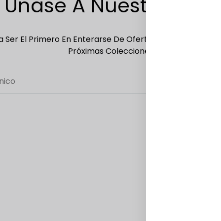
Únase A Nuestra Lista
 Ser El Primero En Enterarse De Ofertas Exclusivas, Ofer
Próximas Colecciones