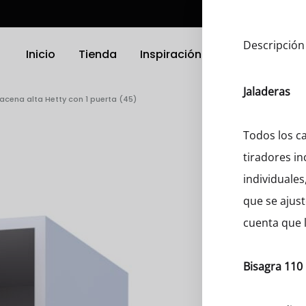
Descripción
Inicio
Tienda
Inspiración
Ubicación
Jaladeras
acena alta Hetty con 1 puerta (45)
TRODOMÉSTICOS
ELECTRODOMÉSTICOS
Todos los ca
tiradores in
as
Griferias
individuales
a Platos
Parrillas
que se ajust
cuenta que l
nas
Microondas
Hornos
Bisagra 110
 Compactos
Otro