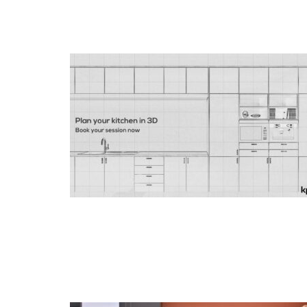
Fregad
SALA DE ESTAR
Muebles Para Televisión