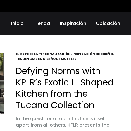
Inicio
Tienda
Inspiración
Ubicación
EL ARTE DE LA PERSONALIZACIÓN
,
INSPIRACIÓN DE DISEÑO
,
TRODOMÉSTICOS
ELECTRODOMÉSTICOS
TENDENCIAS EN DISEÑO DE MUEBLES
Defying Norms with
as
Griferias
KPLR’s Exotic L-Shaped
a Platos
Parrillas
Kitchen from the
nas
Microondas
Tucana Collection
Hornos
In the quest for a room that sets itself
apart from all others, KPLR presents the
 Compactos
Otro