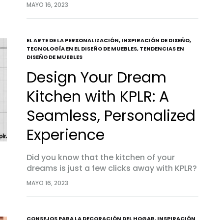
Tucana Collection. At the heart of this
MAYO 16, 2023
collection is our L-shaped exotic kitchen,
eros
a…
EL ARTE DE LA PERSONALIZACIÓN
,
INSPIRACIÓN DE DISEÑO
,
TECNOLOGÍA EN EL DISEÑO DE MUEBLES
,
TENDENCIAS EN
DISEÑO DE MUEBLES
Design Your Dream
Kitchen with KPLR: A
Seamless, Personalized
Experience
Did you know that the kitchen of your
dreams is just a few clicks away with KPLR?
Yes, it’s true! We have streamlined the
MAYO 16, 2023
process of kitchen design to make…
CONSEJOS PARA LA DECORACIÓN DEL HOGAR
,
INSPIRACIÓN