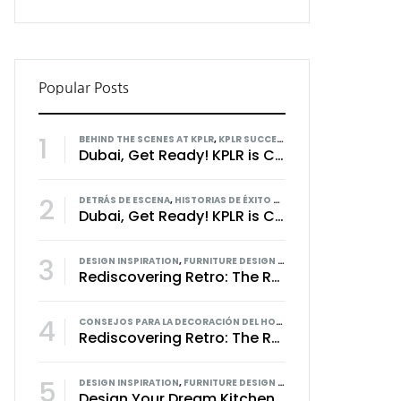
Popular Posts
1
BEHIND THE SCENES AT KPLR
,
KPLR SUCCESS STORIES
Dubai, Get Ready! KPLR is Coming to Transform Your Home Decor Experience
2
DETRÁS DE ESCENA
,
HISTORIAS DE ÉXITO DE KPLR
Dubai, Get Ready! KPLR is Coming to Transform Your Home Decor Experience
3
DESIGN INSPIRATION
,
FURNITURE DESIGN TRENDS
,
HOME FURNISHIN
Rediscovering Retro: The Revival of Vintage Style in Modern Kitchens
4
CONSEJOS PARA LA DECORACIÓN DEL HOGAR
,
INSPIRACIÓN DE DIS
Rediscovering Retro: The Revival of Vintage Style in Modern Kitchens
5
DESIGN INSPIRATION
,
FURNITURE DESIGN TRENDS
,
TECHNOLOGY IN
Design Your Dream Kitchen with KPLR: A Seamless, Personalized Experience