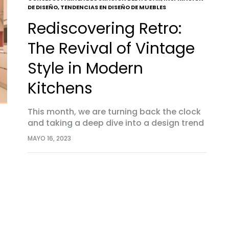
DE DISEÑO
,
TENDENCIAS EN DISEÑO DE MUEBLES
Rediscovering Retro:
The Revival of Vintage
Style in Modern
Kitchens
This month, we are turning back the clock
and taking a deep dive into a design trend
that is making a sensational comeback –
MAYO 16, 2023
the modernized concept of retro.
Contemporary…