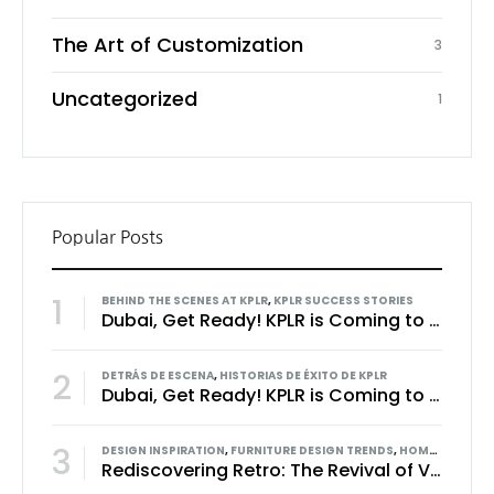
The Art of Customization
3
Uncategorized
1
Popular Posts
1
BEHIND THE SCENES AT KPLR
,
KPLR SUCCESS STORIES
Dubai, Get Ready! KPLR is Coming to Transform Your Home Decor Experience
2
DETRÁS DE ESCENA
,
HISTORIAS DE ÉXITO DE KPLR
Dubai, Get Ready! KPLR is Coming to Transform Your Home Decor Experience
3
DESIGN INSPIRATION
,
FURNITURE DESIGN TRENDS
,
HOME FURNISHING TIPS
Rediscovering Retro: The Revival of Vintage Style in Modern Kitchens