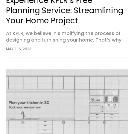
Experience KPLR’s Free
Planning Service: Streamlining
Your Home Project
At KPLR, we believe in simplifying the process of
designing and furnishing your home. That’s why
we offer a free planning service that will help you
MAYO 16, 2023
make your home project…