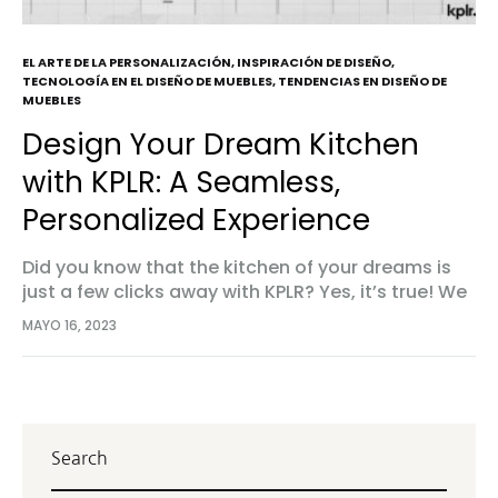
EL ARTE DE LA PERSONALIZACIÓN
,
INSPIRACIÓN DE DISEÑO
,
TECNOLOGÍA EN EL DISEÑO DE MUEBLES
,
TENDENCIAS EN DISEÑO DE
MUEBLES
Design Your Dream Kitchen
with KPLR: A Seamless,
Personalized Experience
Did you know that the kitchen of your dreams is
just a few clicks away with KPLR? Yes, it’s true! We
have streamlined the process of kitchen design
MAYO 16, 2023
to make…
Search