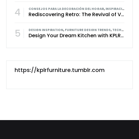
4
CONSEJOS PARA LA DECORACIÓN DEL HOGAR
,
INSPIRACIÓN DE DISEÑO
Rediscovering Retro: The Revival of Vintage Style in Modern Kitchens
5
DESIGN INSPIRATION
,
FURNITURE DESIGN TRENDS
,
TECHNOLOGY IN FURNITURE DESIGN
Design Your Dream Kitchen with KPLR: A Seamless, Personalized Experience
https://kplrfurniture.tumblr.com