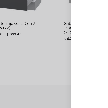
te Bajo Galla Con 2
Gabinete Bajo Hetty Con
s (72)
Estante, 1 Cajón Y 2 Pue
(72)
36
–
$
699.40
$
440.19
–
$
459.24
ADD
TO
WISHLIST