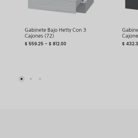
Gabinete Bajo Hetty Con 3
Gabine
Cajones (72)
Cajone
$
559.25
–
$
812.00
$
432.
ADD
TO
WISHLIST