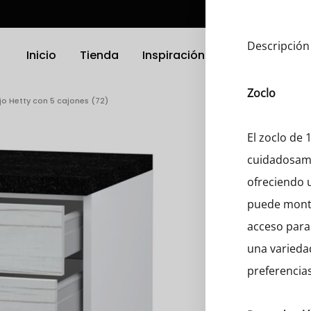
Descripción
Inicio
Tienda
Inspiración
Ubicación
Zoclo
o Hetty con 5 cajones (72)
TRODOMÉSTICOS
ELECTRODOMÉSTICOS
El zoclo de
cuidadosame
as
Griferias
ofreciendo u
a Platos
Parrillas
puede monta
acceso para 
nas
Microondas
una varieda
Hornos
preferencias
 Compactos
Otro