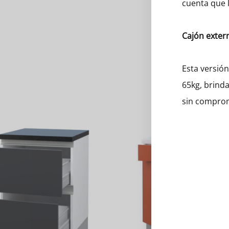
cuenta que l
Cajón exter
Esta versió
65kg, brind
sin comprome