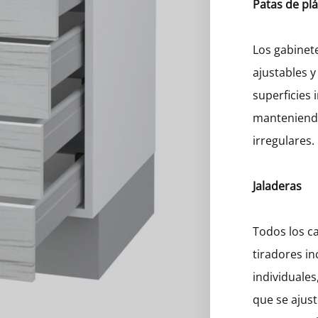
Patas de plá
eros
Los gabinet
ajustables y
superficies 
manteniendo
irregulares.
Jaladeras
Todos los ca
tiradores in
individuales
que se ajust