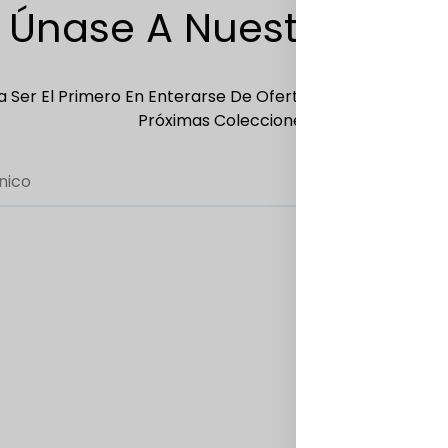
Únase A Nuestra Lista
 Ser El Primero En Enterarse De Ofertas Exclusivas, Ofer
Próximas Colecciones