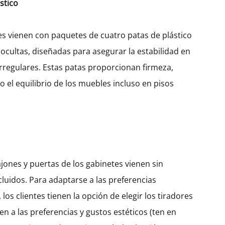
stico
400
450
600
1200
800
900
es vienen con paquetes de cuatro patas de plástico
 ocultas, diseñadas para asegurar la estabilidad en
$
991.61
irregulares. Estas patas proporcionan firmeza,
 el equilibrio de los muebles incluso en pisos
Cantidad
AÑADIR AL CARRITO
SKU:
KBUHD72-5DR-5M-W400
CATEGORÍA:
CAJÓN
jones y puertas de los gabinetes vienen sin
cluidos. Para adaptarse a las preferencias
, los clientes tienen la opción de elegir los tiradores
en a las preferencias y gustos estéticos (ten en
DESCRIPCIÓN
INFORMACIÓN ADICIONAL
VALORACIONES (0)