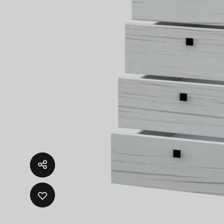
Fregad
SALA DE ESTAR
Muebles Para Televisión
ADD
TO