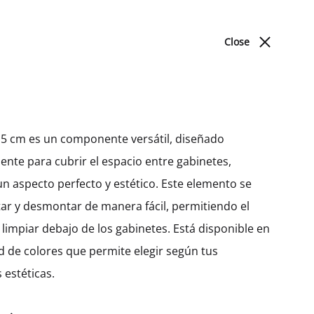
ACERCA DE NOSOTROS
BLOG
UBICACIONES
Close
Cart
Search
Sign in
0
Produc
PREV
NEXT
DORMITORIO
navigat
 15 cm es un componente versátil, diseñado
nte para cubrir el espacio entre gabinetes,
Camas
Gabinete Bajo Hetty Con 5
n aspecto perfecto y estético. Este elemento se
Cajones (72)
r y desmontar de manera fácil, permitiendo el
MXK10345
limpiar debajo de los gabinetes. Está disponible en
d de colores que permite elegir según tus
$
991.61
–
$
1,365.47
 estéticas.
Ancho