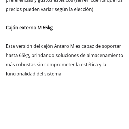
preferencias y gustos estéticos (ten en cuenta que los
precios pueden variar según la elección)
Profundidad
Cajón externo M 65kg
60cm
Esta versión del cajón Antaro M es capaz de soportar
hasta 65kg, brindando soluciones de almacenamiento
más robustas sin comprometer la estética y la
Manija
funcionalidad del sistema
HD
Nivel
H1