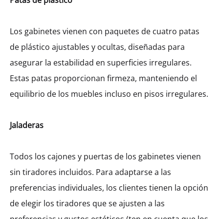
Patas de plástico
Los gabinetes vienen con paquetes de cuatro patas
Gabinete Bajo Pequeño Hetty Con 2
Cajones (36)
de plástico ajustables y ocultas, diseñadas para
MXK13112
asegurar la estabilidad en superficies irregulares.
$
401.41
–
$
602.45
Estas patas proporcionan firmeza, manteniendo el
equilibrio de los muebles incluso en pisos irregulares.
Ancho
Jaladeras
400
450
600
1200
800
Todos los cajones y puertas de los gabinetes vienen
900
sin tiradores incluidos. Para adaptarse a las
preferencias individuales, los clientes tienen la opción
Altura
de elegir los tiradores que se ajusten a las