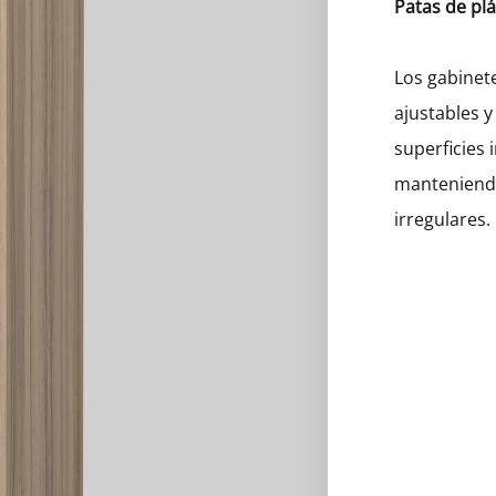
Patas de plá
eros
Los gabinet
ajustables y
superficies 
manteniendo
irregulares.