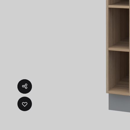
ADD
TO