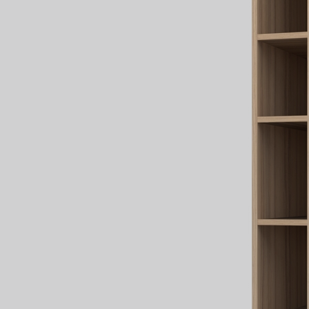
Fregad
SALA DE ESTAR
Muebles Para Televisión