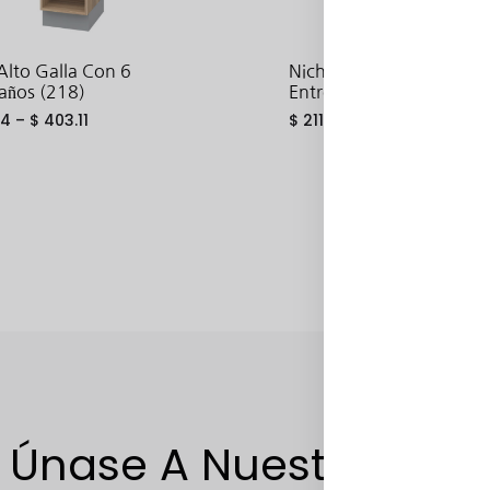
Alto Galla Con 6
Nicho Columna Galla Co
años (218)
Entrepaños (200)
34
–
$
403.11
$
211.25
–
$
363.99
ADD
TO
WISHLIST
Únase A Nuestra Lista