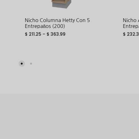
Nicho Columna Hetty Con 5
Nicho 
Entrepaños (200)
Entrep
$
211.25
–
$
363.99
$
232.
ADD
TO
WISHLIST