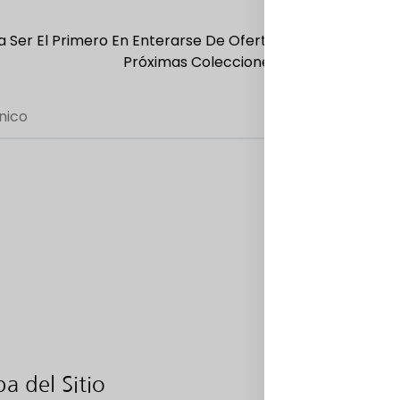
 Ser El Primero En Enterarse De Ofertas Exclusivas, Ofer
Próximas Colecciones
a del Sitio
Categor