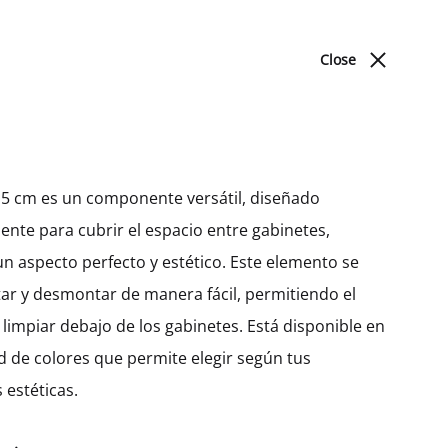
ACERCA DE NOSOTROS
BLOG
UBICACIONES
Close
Cart
Search
Sign in
0
Produc
PREV
NEXT
DORMITORIO
navigat
 15 cm es un componente versátil, diseñado
nte para cubrir el espacio entre gabinetes,
Camas
Nicho Alto Galla Con 6
n aspecto perfecto y estético. Este elemento se
Entrepaños (218)
r y desmontar de manera fácil, permitiendo el
MXK32510
limpiar debajo de los gabinetes. Está disponible en
d de colores que permite elegir según tus
$
232.34
–
$
403.11
 estéticas.
Ancho