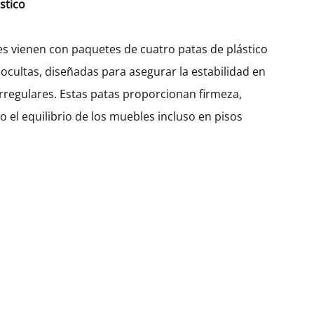
stico
150
200
300
400
450
600
es vienen con paquetes de cuatro patas de plástico
 ocultas, diseñadas para asegurar la estabilidad en
$
232.34
irregulares. Estas patas proporcionan firmeza,
 el equilibrio de los muebles incluso en pisos
Cantidad
AÑADIR AL CARRITO
SKU:
KTUVG218-OB-6S-W150
CATEGORÍA:
CAJA ABIERTA