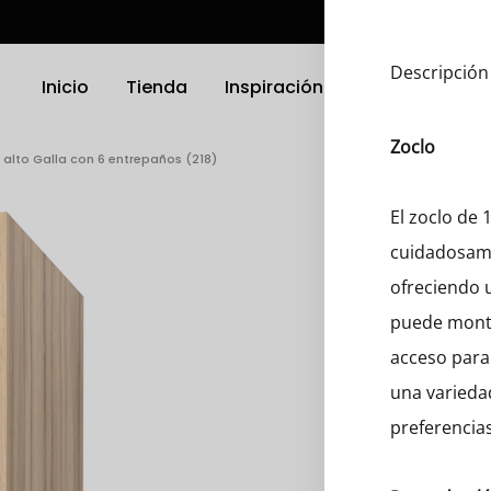
Descripción
Inicio
Tienda
Inspiración
Ubicación
Zoclo
 alto Galla con 6 entrepaños (218)
TRODOMÉSTICOS
ELECTRODOMÉSTICOS
El zoclo de
cuidadosame
as
Griferias
ofreciendo u
a Platos
Parrillas
puede monta
acceso para 
nas
Microondas
una varieda
Hornos
preferencias
 Compactos
Otro