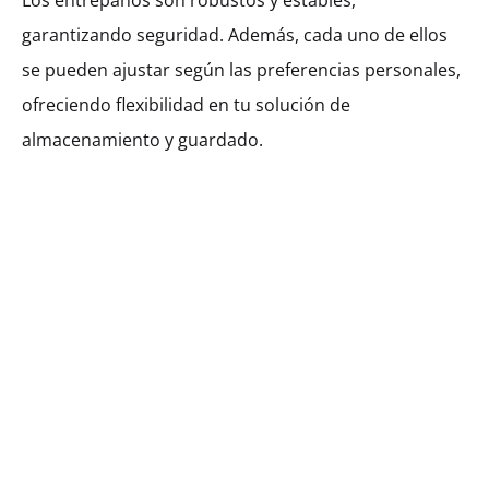
Los entrepaños son robustos y estables,
Mueble Columna Galla Con 4
Entrepaños, 1 Puerta Y 2 Cajones.
garantizando seguridad. Además, cada uno de ellos
(200)
se pueden ajustar según las preferencias personales,
MXK31204
ofreciendo flexibilidad en tu solución de
$
676.95
–
$
799.75
almacenamiento y guardado.
Ancho
400
450
600
$
676.95
Cantidad