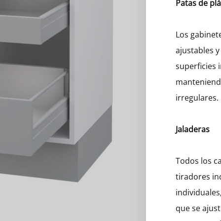
Patas de plá
eros
Los gabinet
ajustables y
superficies 
manteniendo
irregulares.
Jaladeras
Todos los ca
tiradores in
individuales
que se ajust