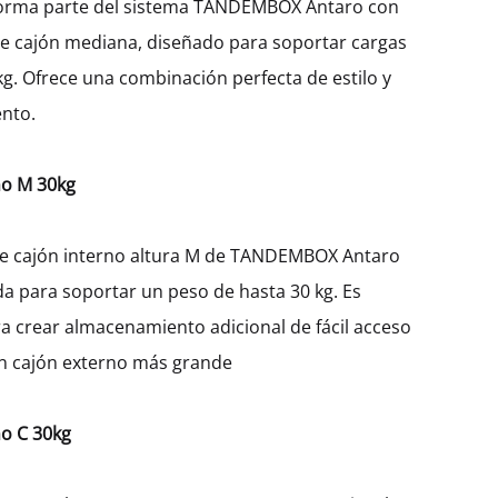
forma parte del sistema TANDEMBOX Antaro con
de cajón mediana, diseñado para soportar cargas
g. Ofrece una combinación perfecta de estilo y
nto.
Hetty
Gabinete Bajo Hetty Con 3
Cajones (72)
$
593.95
–
$
837.85
no M 30kg
de cajón interno altura M de TANDEMBOX Antaro
ADD
ADD
da para soportar un peso de hasta 30 kg. Es
TO
TO
ra crear almacenamiento adicional de fácil acceso
WISHLIST
WISHLIST
n cajón externo más grande
no C 30kg