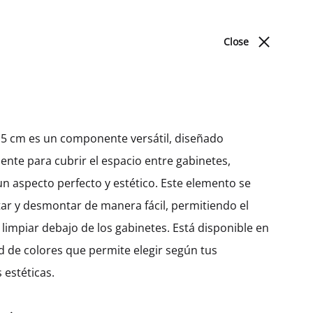
ACERCA DE NOSOTROS
BLOG
UBICACIONES
Close
Cart
Search
Sign in
0
Produc
PREV
NEXT
DORMITORIO
navigat
 15 cm es un componente versátil, diseñado
nte para cubrir el espacio entre gabinetes,
Camas
Gabinete Bajo Hetty Con 2
n aspecto perfecto y estético. Este elemento se
Cajones Internos, 1 Cajón
r y desmontar de manera fácil, permitiendo el
Y 1 Puerta (72)
limpiar debajo de los gabinetes. Está disponible en
d de colores que permite elegir según tus
MXK14207
 estéticas.
$
885.14
–
$
934.46