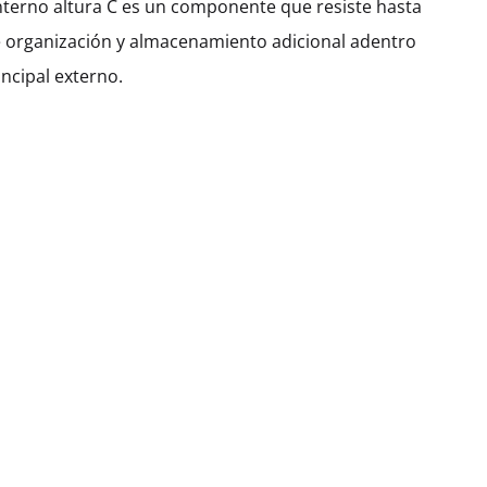
interno altura C es un componente que resiste hasta
e organización y almacenamiento adicional adentro
incipal externo.
tas Especiales Y