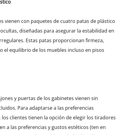
stico
Ancho
400
450
600
es vienen con paquetes de cuatro patas de plástico
 ocultas, diseñadas para asegurar la estabilidad en
irregulares. Estas patas proporcionan firmeza,
$
885.14
 el equilibrio de los muebles incluso en pisos
Cantidad
AÑADIR AL CARRITO
jones y puertas de los gabinetes vienen sin
SKU:
KIBHD72-1DODR-1M1IM1IC-W400
CATEGORÍA:
CAJÓN
cluidos. Para adaptarse a las preferencias
, los clientes tienen la opción de elegir los tiradores
en a las preferencias y gustos estéticos (ten en
DESCRIPCIÓN
INFORMACIÓN ADICIONAL
VALORACIONES (0)