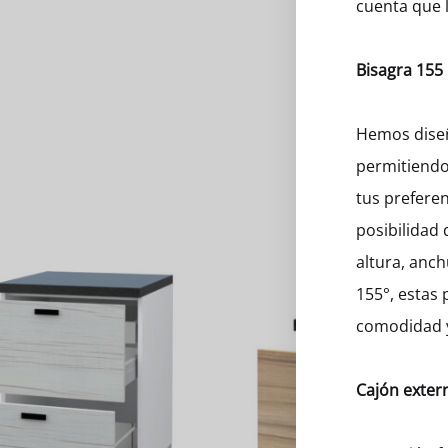
cuenta que l
Bisagra 155
Hemos diseñ
permitiendo
tus preferen
posibilidad 
altura, anc
155°, estas
comodidad y
Cajón exter