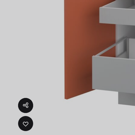
Fregad
SALA DE ESTAR
Muebles Para Televisión
ADD