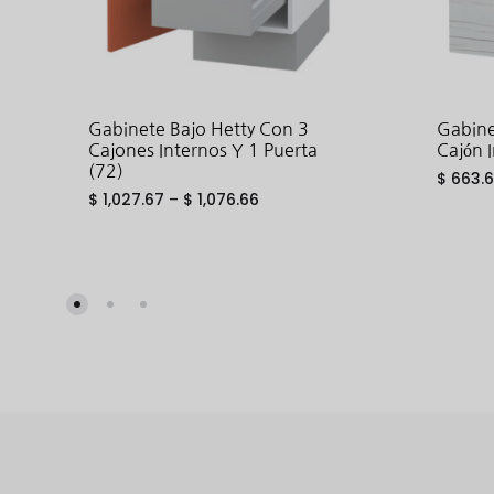
Gabinete Bajo Hetty Con 3
Gabine
Cajones Internos Y 1 Puerta
Cajón 
(72)
$
663.
$
1,027.67
–
$
1,076.66
ADD
TO
WISHLIST