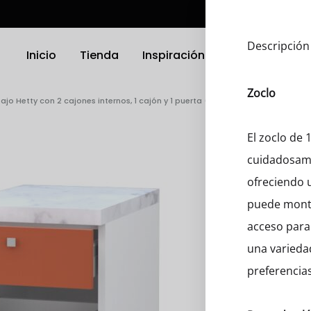
Descripción
Inicio
Tienda
Inspiración
Ubicación
Zoclo
jo Hetty con 2 cajones internos, 1 cajón y 1 puerta (72)
TRODOMÉSTICOS
ELECTRODOMÉSTICOS
El zoclo de
cuidadosame
as
Griferias
ofreciendo u
a Platos
Parrillas
puede monta
acceso para 
nas
Microondas
una varieda
Hornos
preferencias
 Compactos
Otro