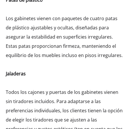
Patas de plástico
Los gabinetes vienen con paquetes de cuatro patas
de plástico ajustables y ocultas, diseñadas para
asegurar la estabilidad en superficies irregulares.
Estas patas proporcionan firmeza, manteniendo el
equilibrio de los muebles incluso en pisos irregulares.
Jaladeras
Todos los cajones y puertas de los gabinetes vienen
Gabinete Bajo Combinado Hetty
sin tiradores incluidos. Para adaptarse a las
Con 2 Cajones Y 1 Nicho (72)
preferencias individuales, los clientes tienen la opción
MXK14916
de elegir los tiradores que se ajusten a las
$
810.64
–
$
924.60