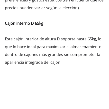
preferencias y gustos estéticos (ten en cuenta que los
precios pueden variar según la elección)
Ancho
Cajón interno D 65kg
400
450
600
800
900
Este cajón interior de altura D soporta hasta 65kg, lo
que lo hace ideal para maximizar el almacenamiento
$
810.64
dentro de cajones más grandes sin comprometer la
apariencia integrada del cajón
Cantidad
AÑADIR AL CARRITO
SHARE