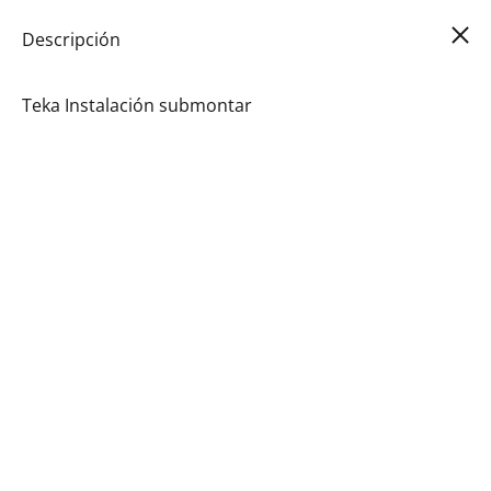
Car
0
Descripción
Teka Instalación submontar
Fregaderos Submontar
$
490.38