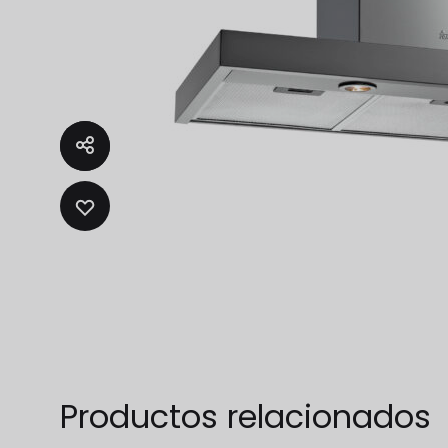
Fregad
SALA DE ESTAR
Muebles Para Televisión
ADD
TO
WISHLIST
Productos relacionados