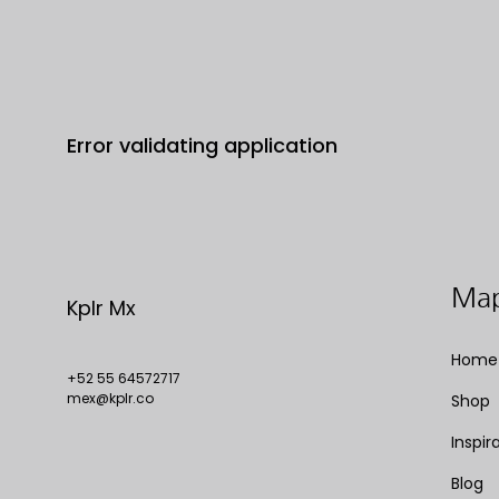
Error validating application
Map
Kplr Mx
Home
+52 55 64572717
mex@kplr.co
Shop
Inspir
Blog