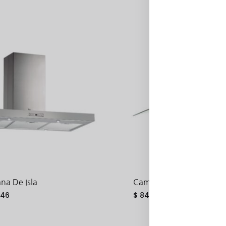
a De Isla
Campana De Pared
.46
$
844.34