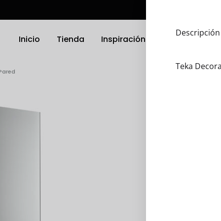
Descripción
Inicio
Tienda
Inspiración
Ubicación
Teka Decora
Pared
TRODOMÉSTICOS
ELECTRODOMÉSTICOS
as
Griferias
a Platos
Parrillas
nas
Microondas
Hornos
 Compactos
Otro