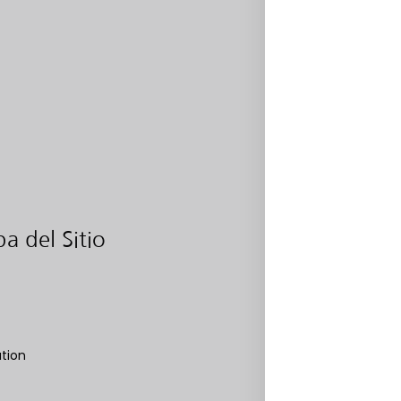
a del Sitio
Categor
ation