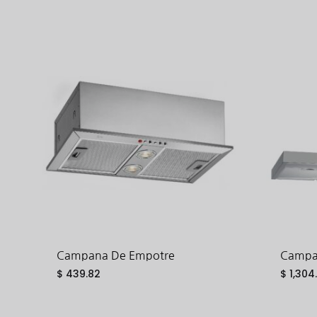
Campana De Empotre
Campan
$
439.82
$
1,304