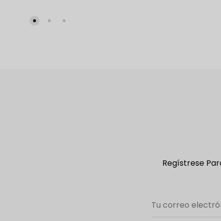
ADD
TO
WISHLIST
Regístrese Para