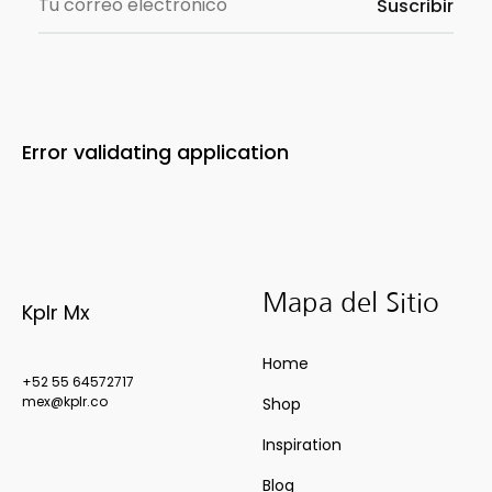
Error validating application
Mapa del Sitio
Kplr Mx
Home
+52 55 64572717
mex@kplr.co
Shop
Inspiration
Blog