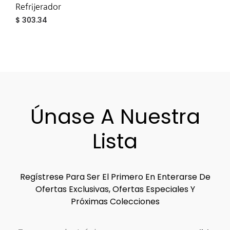
Refrijerador
$
303.34
ADD
TO
WIS
Únase A Nuestra
Lista
Regístrese Para Ser El Primero En Enterarse De
Ofertas Exclusivas, Ofertas Especiales Y
Próximas Colecciones