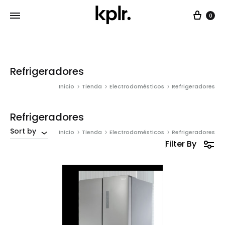
Car
0
Refrigeradores
Inicio
Tienda
Electrodomésticos
Refrigeradores
Refrigeradores
Sort by
Inicio
Tienda
Electrodomésticos
Refrigeradores
Filter By