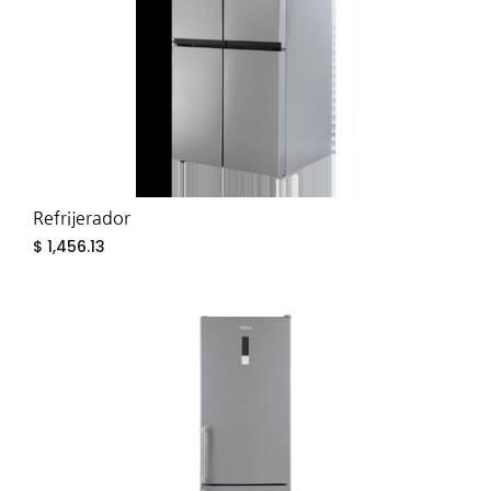
Refrijerador
$
1,456.13
ADD
TO
WIS