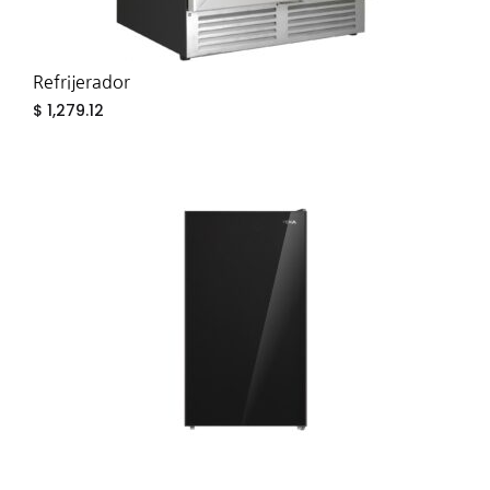
Refrijerador
$
1,279.12
ADD
TO
WIS