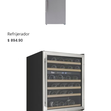
Refrijerador
$
894.90
ADD
TO
WIS