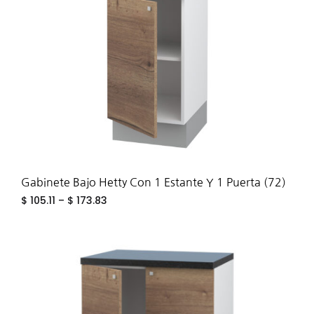
WIS
Gabinete Bajo Hetty Con 1 Estante Y 1 Puerta (72)
$
105.11
–
$
173.83
ADD
TO
WIS