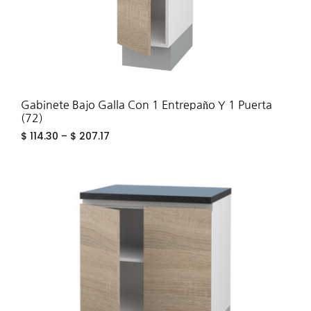
Gabinete Bajo Galla Con 1 Entrepaño Y 1 Puerta
(72)
$
114.30
–
$
207.17
ADD
TO
WIS