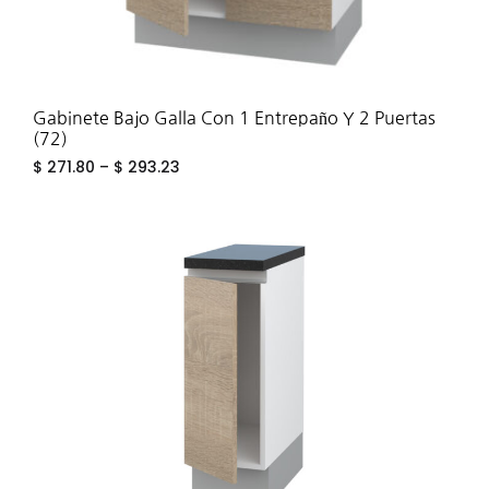
Gabinete Bajo Galla Con 1 Entrepaño Y 2 Puertas
(72)
$
271.80
–
$
293.23
ADD
TO
WIS