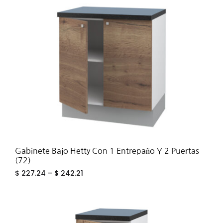
ADD
TO
WIS
Gabinete Bajo Hetty Con 1 Entrepaño Y 2 Puertas
(72)
$
227.24
–
$
242.21
ADD
TO