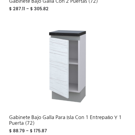
Gabinete Bajo Galla Con 2 Puertas (72)
$
287.11
–
$
305.82
ADD
TO
WIS
Gabinete Bajo Galla Para Isla Con 1 Entrepaño Y 1
Puerta (72)
$
88.79
–
$
175.87