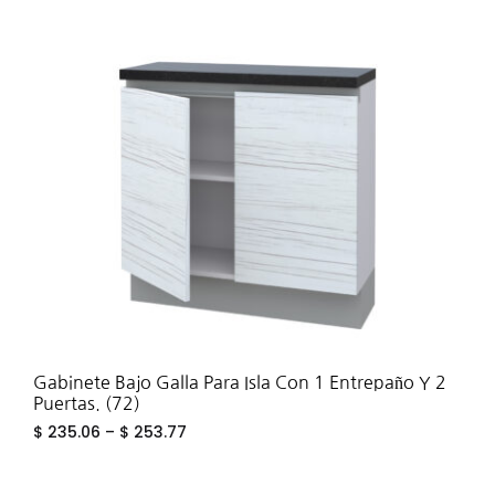
ADD
TO
WIS
Gabinete Bajo Galla Para Isla Con 1 Entrepaño Y 2
Puertas. (72)
$
235.06
–
$
253.77