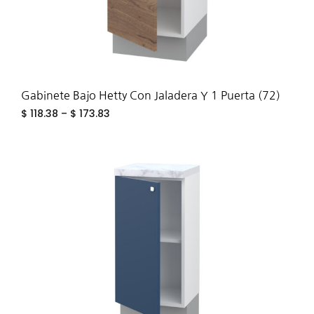
Gabinete Bajo Hetty Con Jaladera Y 1 Puerta (72)
$
118.38
–
$
173.83
ADD
TO
WIS