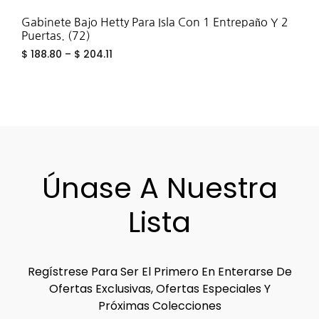
Gabinete Bajo Hetty Para Isla Con 1 Entrepaño Y 2
Puertas. (72)
$
188.80
–
$
204.11
ADD
TO
WIS
Únase A Nuestra
Lista
Regístrese Para Ser El Primero En Enterarse De
Ofertas Exclusivas, Ofertas Especiales Y
Próximas Colecciones