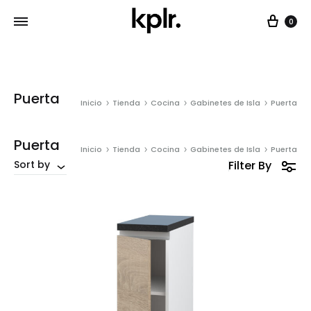
Car
0
Puerta
Inicio
Tienda
Cocina
Gabinetes de Isla
Puerta
Puerta
Inicio
Tienda
Cocina
Gabinetes de Isla
Puerta
Filter By
Sort by