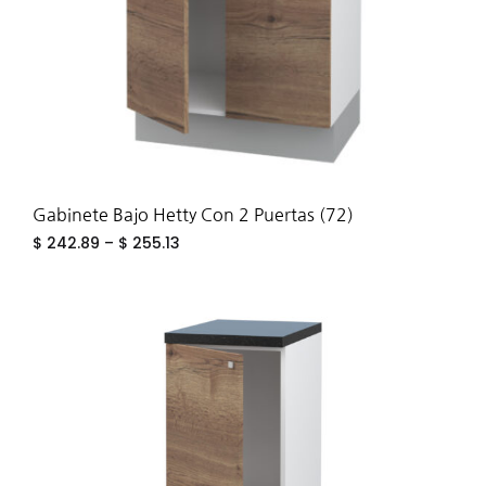
Gabinete Bajo Hetty Con 2 Puertas (72)
$
242.89
–
$
255.13
ADD
TO
WIS