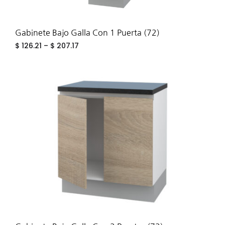
Gabinete Bajo Galla Con 1 Puerta (72)
$
126.21
–
$
207.17
ADD
TO
WIS