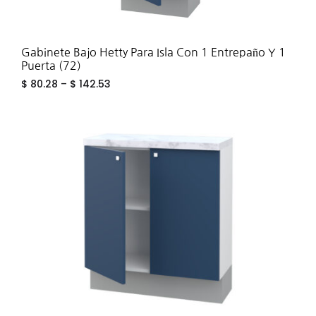
Gabinete Bajo Hetty Para Isla Con 1 Entrepaño Y 1
Puerta (72)
$
80.28
–
$
142.53
ADD
TO
WIS