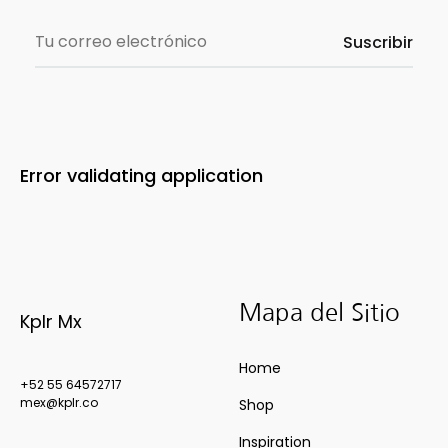
Error validating application
Mapa del Sitio
Kplr Mx
Home
+52 55 64572717
mex@kplr.co
Shop
Inspiration