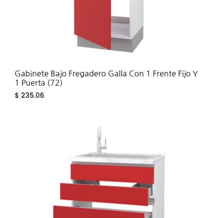
Gabinete Bajo Fregadero Galla Con 1 Frente Fijo Y
1 Puerta (72)
$
235.06
ADD
TO
WIS