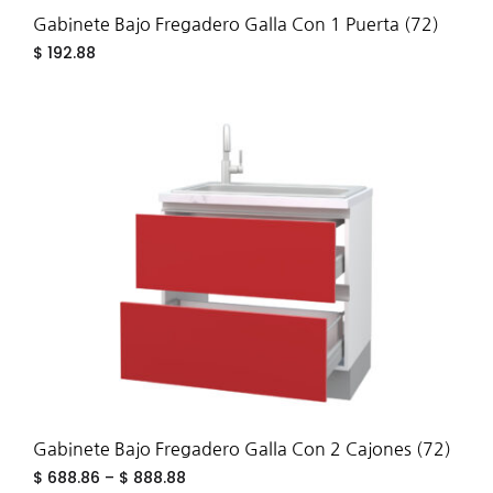
Gabinete Bajo Fregadero Galla Con 1 Puerta (72)
$
192.88
ADD
TO
WIS
Gabinete Bajo Fregadero Galla Con 2 Cajones (72)
$
688.86
–
$
888.88