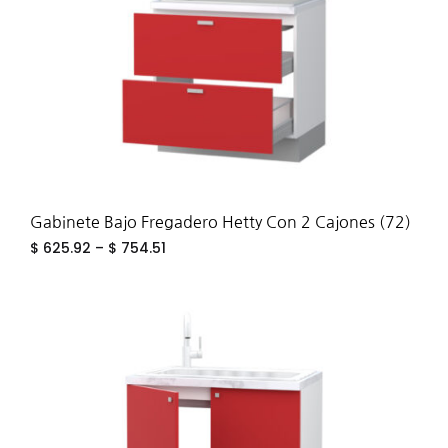
Gabinete Bajo Fregadero Hetty Con 2 Cajones (72)
$
625.92
–
$
754.51
ADD
TO
WIS