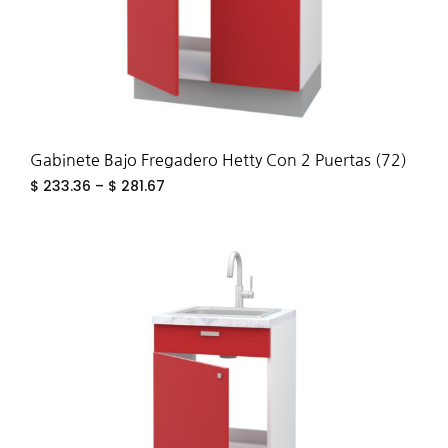
Gabinete Bajo Fregadero Hetty Con 2 Puertas (72)
$
233.36
–
$
281.67
ADD
TO
WIS