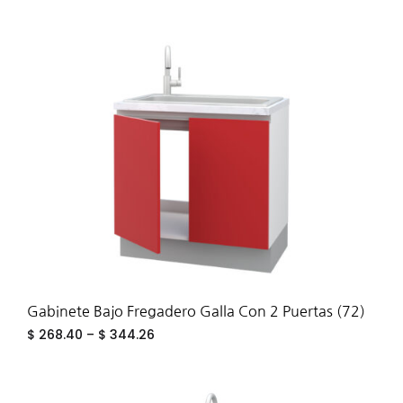
ADD
TO
WIS
Gabinete Bajo Fregadero Galla Con 2 Puertas (72)
$
268.40
–
$
344.26
ADD