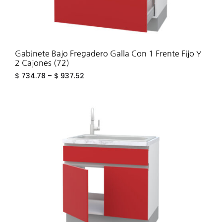
Gabinete Bajo Fregadero Galla Con 1 Frente Fijo Y
2 Cajones (72)
$
734.78
–
$
937.52
ADD
TO
WIS