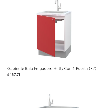
TO
WIS
Gabinete Bajo Fregadero Hetty Con 1 Puerta (72)
$
167.71
ADD
TO
WIS