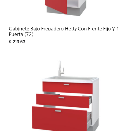
Gabinete Bajo Fregadero Hetty Con Frente Fijo Y 1
Puerta (72)
$
213.63
ADD
TO
WIS