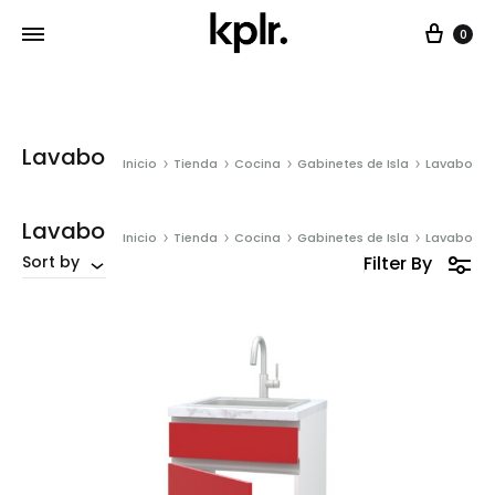
Car
0
Lavabo
Inicio
Tienda
Cocina
Gabinetes de Isla
Lavabo
Lavabo
Inicio
Tienda
Cocina
Gabinetes de Isla
Lavabo
Filter By
Sort by