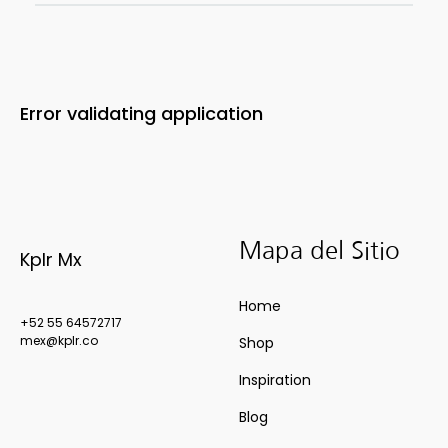
Error validating application
Mapa del Sitio
Kplr Mx
Home
+52 55 64572717
mex@kplr.co
Shop
Inspiration
Blog