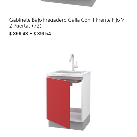
Gabinete Bajo Fregadero Galla Con 1 Frente Fijo Y
2 Puertas (72)
$
369.43
–
$
391.54
ADD
TO
WIS