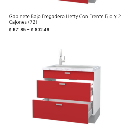
Gabinete Bajo Fregadero Hetty Con Frente Fijo Y 2
Cajones (72)
$
671.85
–
$
802.48
ADD
TO
WIS