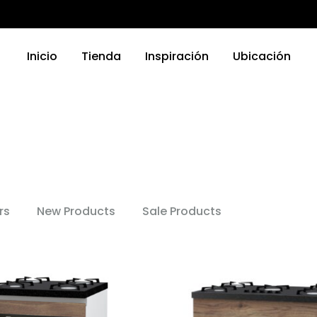
Inicio
Tienda
Inspiración
Ubicación
TRODOMÉSTICOS
ELECTRODOMÉSTICOS
as
Griferias
a Platos
Parrillas
rs
New Products
Sale Products
nas
Microondas
Hornos
 Compactos
Otro