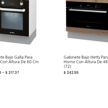
eros
te Bajo Galla Para
Gabinete Bajo Hetty Par
Con Altura De 60 Cm
Horno Con Altura De 4
(72)
3
–
$
217.37
$
242.55
ADD
TO
WISHLIST