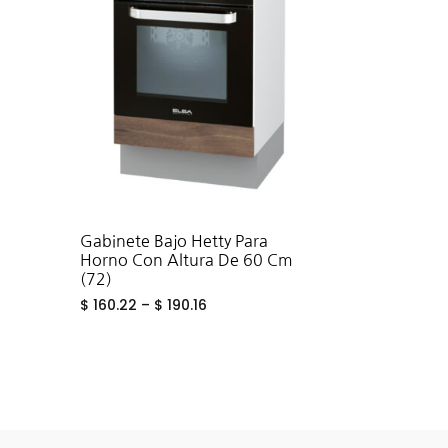
Gabinete Bajo Hetty Para
Horno Con Altura De 60 Cm
(72)
$
160.22
–
$
190.16
ADD
TO
WISHLIST