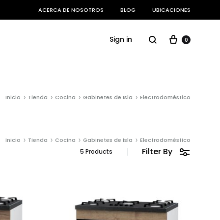
ACERCA DE NOSOTROS
BLOG
UBICACIONES
Cart
Search
Sign in
0
DORMITORIO
Inicio
Tienda
Cocina
Gabinetes de Isla
Electrodoméstico
Camas
Inicio
Tienda
Cocina
Gabinetes de Isla
Electrodoméstico
Filter By
5 Products