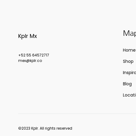
Map
Kplr Mx
Home
+52 55 64572717
mex@kplr.co
Shop
Inspir
Blog
Locat
©2023 Kplr. All rights reserved