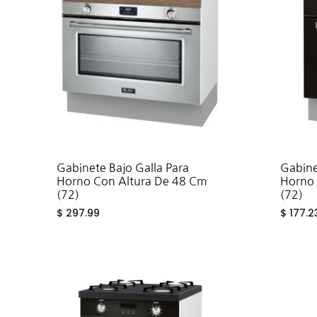
Fregad
SALA DE ESTAR
Muebles Para Televisión
Gabinete Bajo Galla Para
Gabine
Horno Con Altura De 48 Cm
Horno 
(72)
(72)
$
297.99
$
177.2
ADD
TO
WISHLIST