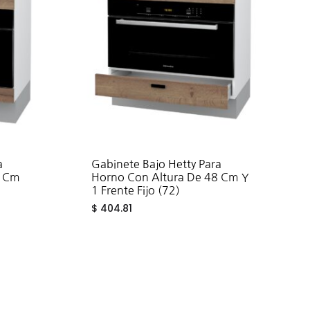
a
Gabinete Bajo Hetty Para
8 Cm
Horno Con Altura De 48 Cm Y
1 Frente Fijo (72)
$
404.81
ADD
ADD
TO
TO
WISHLIST
WISHLIST