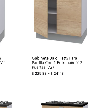
a
Gabinete Bajo Hetty Para
 Y 1
Parrilla Con 1 Entrepaño Y 2
Puertas (72)
$
225.88
–
$
241.18
ADD
ADD
TO
TO
WISHLIST
WISHLIST