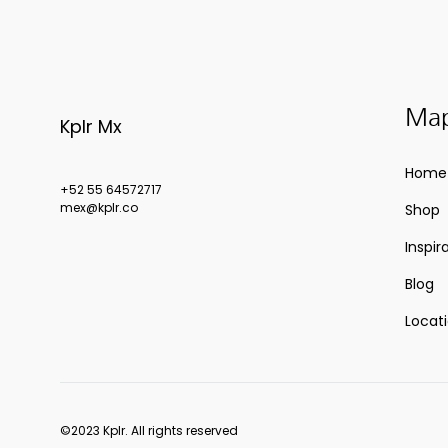
Map
Kplr Mx
Home
+52 55 64572717
mex@kplr.co
Shop
Inspir
Blog
Locat
©2023 Kplr. All rights reserved