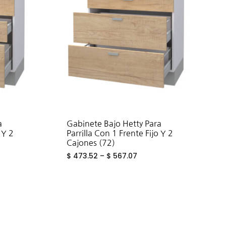
a
Gabinete Bajo Hetty Para
 Y 2
Parrilla Con 1 Frente Fijo Y 2
Cajones (72)
$
473.52
–
$
567.07
ADD
ADD
TO
TO
WISHLIST
WISHLIST