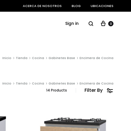
ACERCA DE NOSOTROS
BLOG
UBICACIONES
Cart
Search
Sign in
0
DORMITORIO
Inicio
Tienda
Cocina
Gabinetes Base
Encimera de Cocina
Camas
Inicio
Tienda
Cocina
Gabinetes Base
Encimera de Cocina
Filter By
14 Products