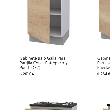
Fregad
SALA DE ESTAR
Muebles Para Televisión
Gabinete Bajo Galla Para
Gabine
Parrilla Con 1 Entrepaño Y 1
Parril
Puerta (72)
Puerta
$
201.04
$
264.
ADD
TO
WISHLIST