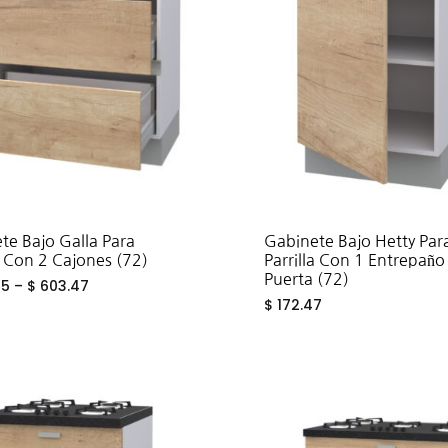
te Bajo Galla Para
Gabinete Bajo Hetty Par
a Con 2 Cajones (72)
Parrilla Con 1 Entrepaño
Puerta (72)
85
–
$
603.47
$
172.47
ADD
TO
WISHLIST