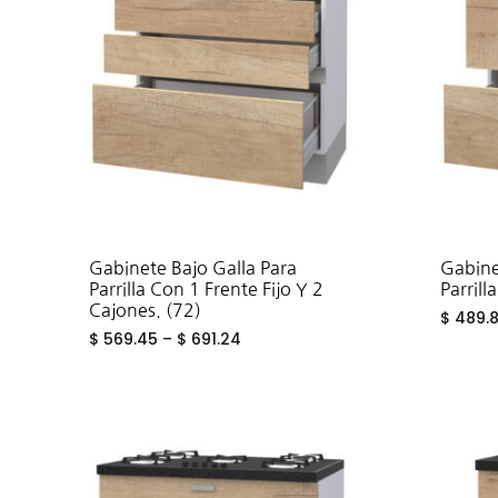
Gabinete Bajo Galla Para
Gabine
Parrilla Con 1 Frente Fijo Y 2
Parrill
Cajones. (72)
$
489.
$
569.45
–
$
691.24
ADD
TO
WISHLIST