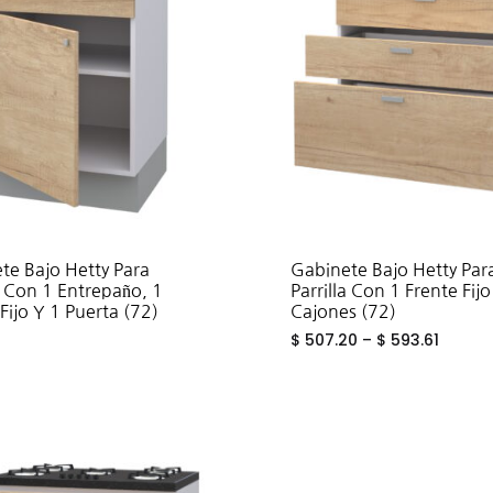
te Bajo Hetty Para
Gabinete Bajo Hetty Par
a Con 1 Entrepaño, 1
Parrilla Con 1 Frente Fijo
Fijo Y 1 Puerta (72)
Cajones (72)
1
$
507.20
–
$
593.61
ADD
TO
WISHLIST