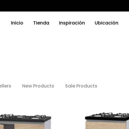
Inicio
Tienda
Inspiración
Ubicación
TRODOMÉSTICOS
ELECTRODOMÉSTICOS
as
Griferias
a Platos
Parrillas
ellers
New Products
Sale Products
nas
Microondas
Hornos
 Compactos
Otro