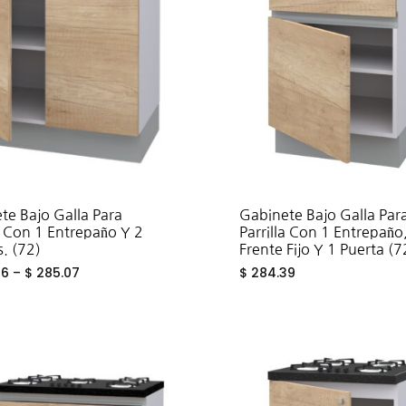
eros
te Bajo Galla Para
Gabinete Bajo Galla Par
la Con 1 Entrepaño Y 2
Parrilla Con 1 Entrepaño
s. (72)
Frente Fijo Y 1 Puerta (7
66
–
$
285.07
$
284.39
ADD
TO
WISHLIST