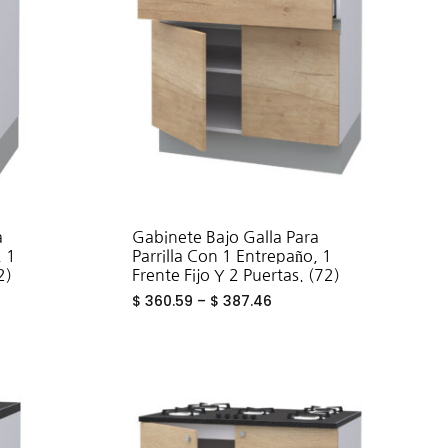
a
Gabinete Bajo Galla Para
, 1
Parrilla Con 1 Entrepaño, 1
2)
Frente Fijo Y 2 Puertas. (72)
$
360.59
–
$
387.46
ADD
ADD
TO
TO
WISHLIST
WISHLIST