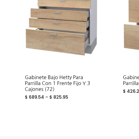
Gabinete Bajo Hetty Para
Gabine
Parrilla Con 1 Frente Fijo Y 3
Parrill
Cajones (72)
$
426.
$
689.54
–
$
825.95
ADD
TO
WISHLIST