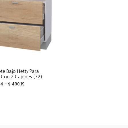
te Bajo Hetty Para
a Con 2 Cajones (72)
24
–
$
490.19
ADD
TO
WISHLIST