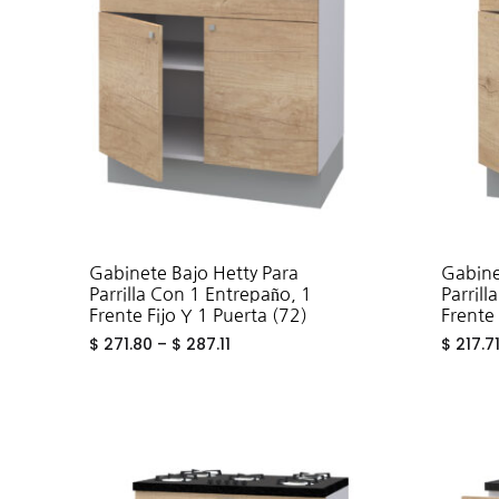
Gabinete Bajo Hetty Para
Gabine
Parrilla Con 1 Entrepaño, 1
Parrill
Frente Fijo Y 1 Puerta (72)
Frente 
$
271.80
–
$
287.11
$
217.7
ADD
TO
WISHLIST