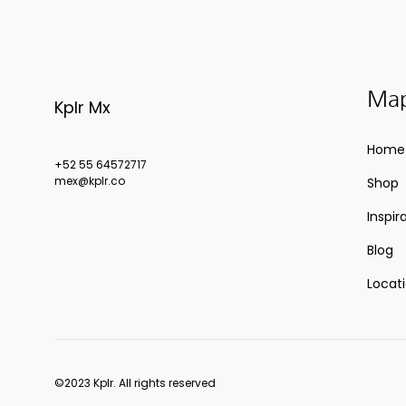
Map
Kplr Mx
Home
+52 55 64572717
mex@kplr.co
Shop
Inspir
Blog
Locat
©2023 Kplr. All rights reserved