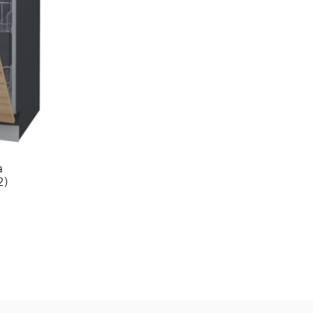
a
2)
ADD
TO
WISHLIST