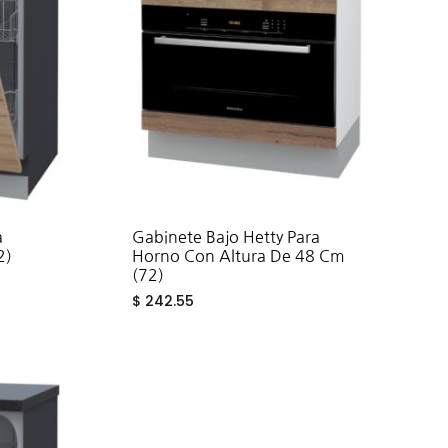
a
Gabinete Bajo Hetty Para
2)
Horno Con Altura De 48 Cm
(72)
$
242.55
ADD
ADD
TO
TO
WISHLIST
WISHLIST