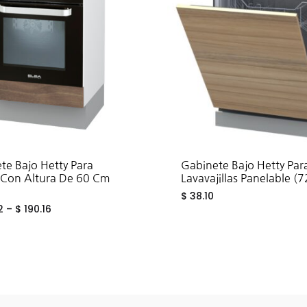
te Bajo Hetty Para
Gabinete Bajo Hetty Par
Con Altura De 60 Cm
Lavavajillas Panelable (7
$
38.10
2
–
$
190.16
ADD
TO
WISHLIST