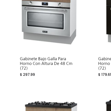
Fregad
SALA DE ESTAR
Muebles Para Televisión
Gabinete Bajo Galla Para
Gabine
Horno Con Altura De 48 Cm
Horno 
(72)
(72)
$
297.99
$
179.6
ADD
TO
WISHLIST