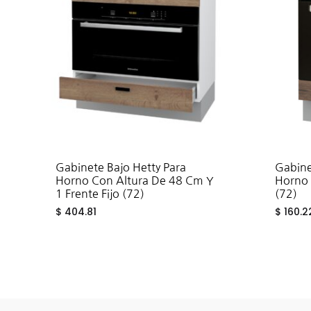
Gabinete Bajo Hetty Para
Gabine
Horno Con Altura De 48 Cm Y
Horno 
1 Frente Fijo (72)
(72)
$
404.81
$
160.2
ADD
TO
WISHLIST