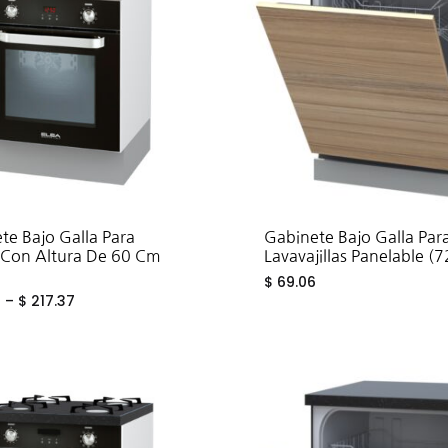
eros
te Bajo Galla Para
Gabinete Bajo Galla Par
Con Altura De 60 Cm
Lavavajillas Panelable (7
$
69.06
1
–
$
217.37
ADD
TO
WISHLIST