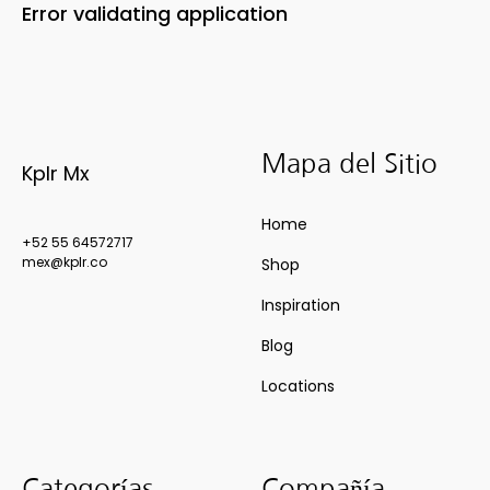
Error validating application
Mapa del Sitio
Kplr Mx
Home
+52 55 64572717
mex@kplr.co
Shop
Inspiration
Blog
Locations
Categorías
Compañía